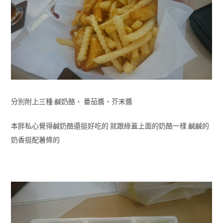
分別附上三種 鹹奶酪、 番茄醬、芥末醬
本胖私心覺得鹹奶酪還挺好吃的 就跟綠蓋上面的奶酪一樣 鹹鹹的
奶香挺配薯條的