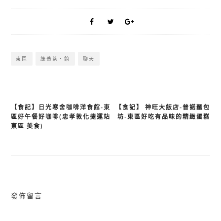
東區
綠蓋茶‧館
聊天
【食記】日光寒舍咖啡洋食館-東
【食記】 神旺大飯店-普諾麵包
文
區好午餐好咖啡(忠孝敦化捷運站
坊-東區好吃有品味的精緻蛋糕
章
東區 美食)
導
覽
發佈留言