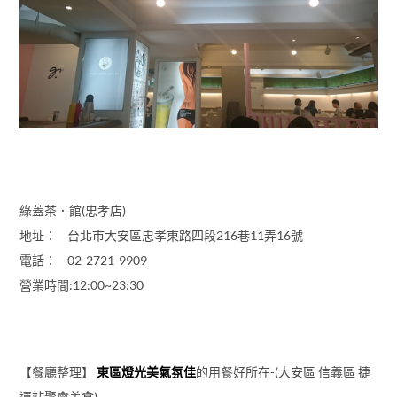
綠蓋茶．館(忠孝店)
地址： 台北市大安區忠孝東路四段216巷11弄16號
電話： 02-2721-9909
營業時間:12:00~23:30
【餐廳整理】
東區燈光美氣氛佳
的用餐好所在-(大安區 信義區 捷
運站聚會美食)