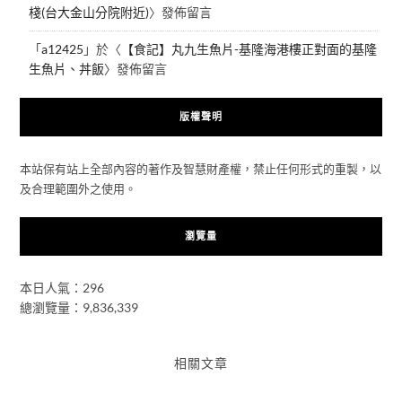
棧(台大金山分院附近)
〉發佈留言
「
a12425
」於〈
【食記】丸九生魚片-基隆海港樓正對面的基隆
生魚片、丼飯
〉發佈留言
版權聲明
本站保有站上全部內容的著作及智慧財產權，禁止任何形式的重製，以
及合理範圍外之使用。
瀏覽量
本日人氣：296
總瀏覽量：9,836,339
相關文章