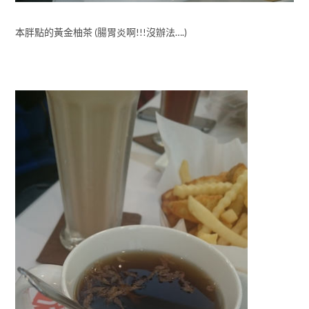
本胖點的黃金柚茶 (腸胃炎啊!!!沒辦法….)