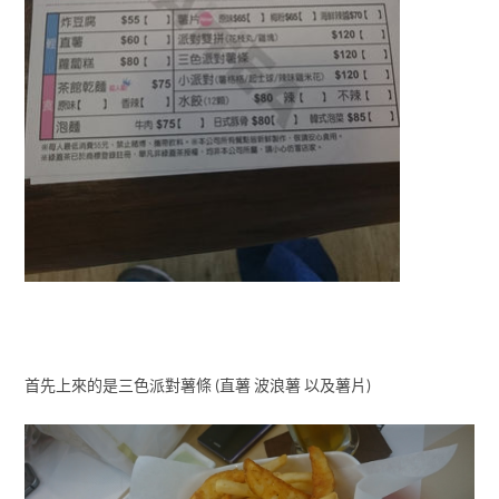
首先上來的是三色派對薯條 (直薯 波浪薯 以及薯片)