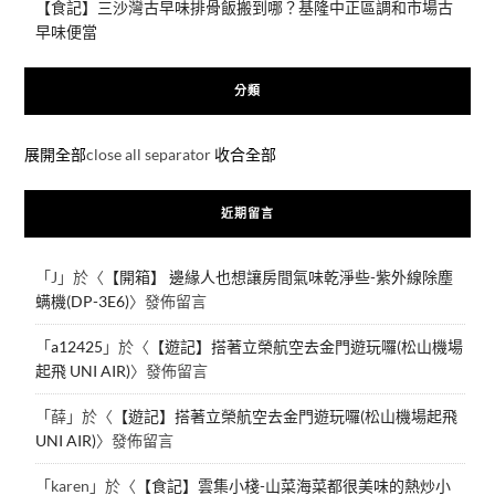
【食記】三沙灣古早味排骨飯搬到哪？基隆中正區調和市場古
早味便當
分類
展開全部
close all separator
收合全部
近期留言
「
J
」於〈
【開箱】 邊緣人也想讓房間氣味乾淨些-紫外線除塵
螨機(DP-3E6)
〉發佈留言
「
a12425
」於〈
【遊記】搭著立榮航空去金門遊玩囉(松山機場
起飛 UNI AIR)
〉發佈留言
「
薛
」於〈
【遊記】搭著立榮航空去金門遊玩囉(松山機場起飛
UNI AIR)
〉發佈留言
「
karen
」於〈
【食記】雲集小棧-山菜海菜都很美味的熱炒小