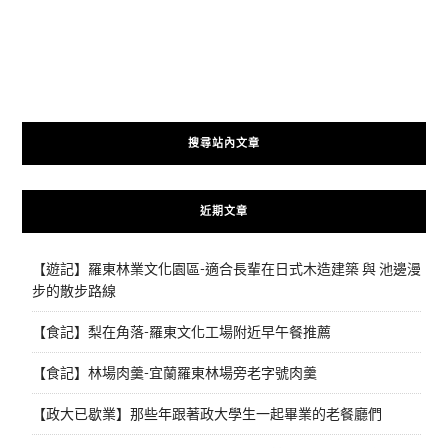
搜尋站內文章
近期文章
【遊記】羅東林業文化園區-適合長輩在日式木造建築 與 池邊漫
步的散步路線
【食記】梨在角落-羅東文化工場附近早午餐推薦
【食記】林場肉羹-宜蘭羅東林場旁老字號肉羹
【政大已歇業】那些年跟著政大學生一起畢業的老餐廳們