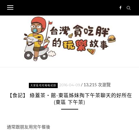
Skip
to
content
/
13,215
次瀏覽
2016-04-09
大安區吃吃喝喝紀錄
【食記】 綠蓋茶‧館-東區姊妹掏下午茶聊天的好所在
(東區 下午茶)
通常跟朋友用完午餐後