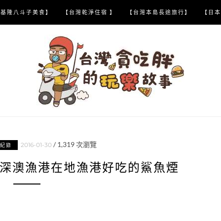
【基隆八斗子美食】
【台灣乾淨住宿 】
【台灣本島長途旅行】
【日本
/
1,319
次瀏覽
2016-01-30
紀錄
-深澳漁港在地漁港好吃的鯊魚煙