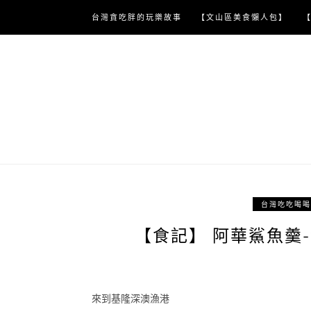
Skip
台灣貪吃胖的玩樂故事
【文山區美食懶人包】
to
content
台灣吃吃喝喝
【食記】 阿華鯊魚羹
來到基隆深澳漁港