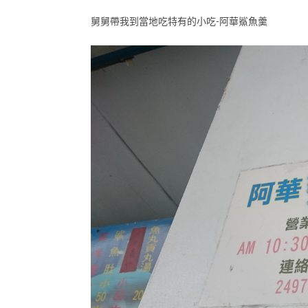
舅舅帶我到當地吃特有的小吃-阿華鯊魚羹