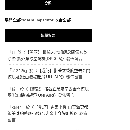
分類
展開全部
close all separator
收合全部
近期留言
「
J
」於〈
【開箱】 邊緣人也想讓房間氣味乾
淨些-紫外線除塵螨機(DP-3E6)
〉發佈留言
「
a12425
」於〈
【遊記】搭著立榮航空去金門
遊玩囉(松山機場起飛 UNI AIR)
〉發佈留言
「
薛
」於〈
【遊記】搭著立榮航空去金門遊玩
囉(松山機場起飛 UNI AIR)
〉發佈留言
「
karen
」於〈
【食記】雲集小棧-山菜海菜都
很美味的熱炒小棧(台大金山分院附近)
〉發佈
留言