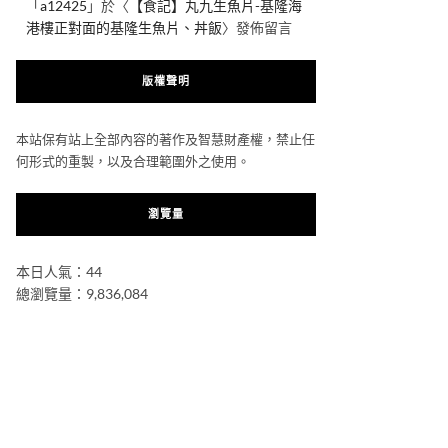
「
a12425
」於〈
【食記】丸九生魚片-基隆海
港樓正對面的基隆生魚片、丼飯
〉發佈留言
版權聲明
本站保有站上全部內容的著作及智慧財產權，禁止任
何形式的重製，以及合理範圍外之使用。
瀏覽量
本日人氣：44
總瀏覽量：9,836,084