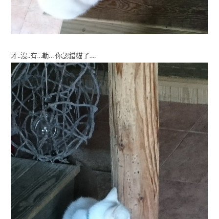
才..沒..有…勒… 你認錯貓了….