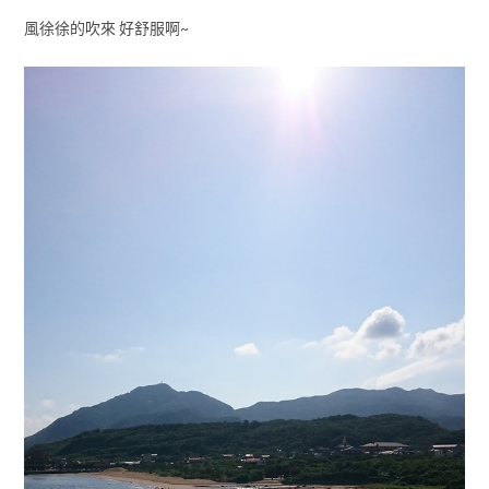
風徐徐的吹來 好舒服啊~