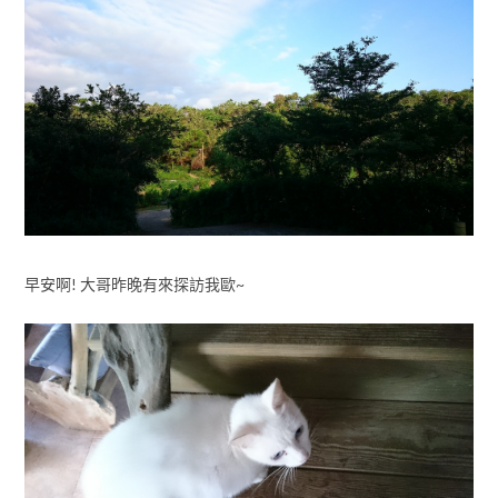
早安啊! 大哥昨晚有來探訪我歐~