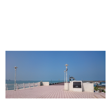
好像還有”
白沙灣”
(台灣新北市石門區德茂里下員坑33之6號
)也沒
有來過 就順路進去看看