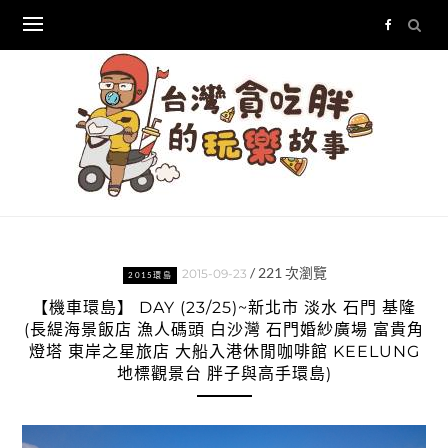
Skip
to
content
/
221
次瀏覽
2015-09-23
2015環島
【機車環島】 DAY (23/25)~新北市 淡水 石門 基隆
(長緹海景飯店 漁人碼頭 白沙灣 石門婚紗廣場 富貴角
燈塔 東岸之星旅店 大船入港休閒咖啡館 KEELUNG
地標觀景台 胖子與高手環島)