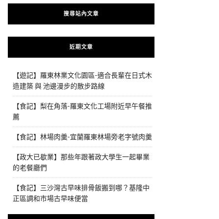
搜尋站內文章
近期文章
【遊記】羅東林業文化園區-適合長輩在日式木
造建築 與 池邊漫步的散步路線
【食記】梨在角落-羅東文化工場附近早午餐推
薦
【食記】林場肉羹-宜蘭羅東林場旁老字號肉羹
【政大已歇業】那些年跟著政大學生一起畢業
的老餐廳們
【食記】三沙灣古早味排骨飯搬到哪？基隆中
正區調和市場古早味便當