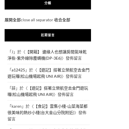
分類
展開全部
close all separator
收合全部
近期留言
「
J
」於〈
【開箱】 邊緣人也想讓房間氣味乾
淨些-紫外線除塵螨機(DP-3E6)
〉發佈留言
「
a12425
」於〈
【遊記】搭著立榮航空去金門
遊玩囉(松山機場起飛 UNI AIR)
〉發佈留言
「
薛
」於〈
【遊記】搭著立榮航空去金門遊玩
囉(松山機場起飛 UNI AIR)
〉發佈留言
「
karen
」於〈
【食記】雲集小棧-山菜海菜都
很美味的熱炒小棧(台大金山分院附近)
〉發佈
留言