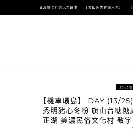
Skip
台灣貪吃胖的玩樂故事
【文山區美食懶人包】
to
content
2015
【機車環島】 DAY (13/2
秀明豬心冬粉 旗山台糖糖廠
正湖 美濃民俗文化村 敬字