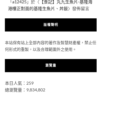
「
a12425
」於〈
【食記】丸九生魚片-基隆海
港樓正對面的基隆生魚片、丼飯
〉發佈留言
版權聲明
本站保有站上全部內容的著作及智慧財產權，禁止任
何形式的重製，以及合理範圍外之使用。
瀏覽量
本日人氣：259
總瀏覽量：9,834,802