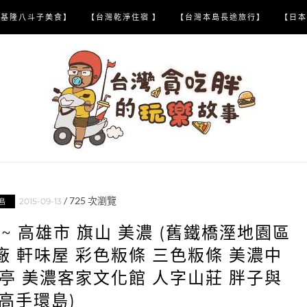
【基隆八斗子美食】
【台灣乾淨住宿 】
【台灣本島長途旅行】
【日本
/
725
次瀏覽
2015-09-13
環島
5)~ 高雄市 旗山 美濃 (舊鐵橋溼地園區
 軒味屋 彩色粄條 三色粄條 美濃中
亭 美濃客家文化館 人字山莊 胖子與
高手環島)