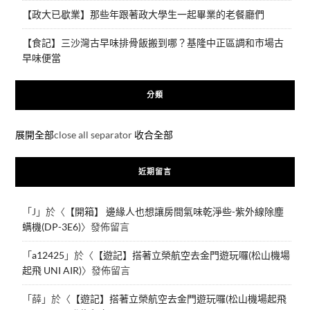
【政大已歇業】那些年跟著政大學生一起畢業的老餐廳們
【食記】三沙灣古早味排骨飯搬到哪？基隆中正區調和市場古
早味便當
分類
展開全部
close all separator
收合全部
近期留言
「
J
」於〈
【開箱】 邊緣人也想讓房間氣味乾淨些-紫外線除塵
螨機(DP-3E6)
〉發佈留言
「
a12425
」於〈
【遊記】搭著立榮航空去金門遊玩囉(松山機場
起飛 UNI AIR)
〉發佈留言
「
薛
」於〈
【遊記】搭著立榮航空去金門遊玩囉(松山機場起飛