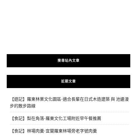
搜尋站內文章
近期文章
【遊記】羅東林業文化園區-適合長輩在日式木造建築 與 池邊漫
步的散步路線
【食記】梨在角落-羅東文化工場附近早午餐推薦
【食記】林場肉羹-宜蘭羅東林場旁老字號肉羹