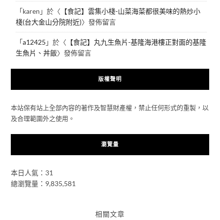
「
karen
」於〈
【食記】雲集小棧-山菜海菜都很美味的熱炒小
棧(台大金山分院附近)
〉發佈留言
「
a12425
」於〈
【食記】丸九生魚片-基隆海港樓正對面的基隆
生魚片、丼飯
〉發佈留言
版權聲明
本站保有站上全部內容的著作及智慧財產權，禁止任何形式的重製，以
及合理範圍外之使用。
瀏覽量
本日人氣：31
總瀏覽量：9,835,581
相關文章