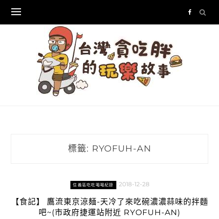
Skip
to
content
標籤:
RYOFUH-AN
2018-12-28
信義區吃吃喝喝紀錄
【食記】 鷹流東京涼麺-天冷了來吃碗濃濃蒜味的拌麵
吧~(市政府捷運站附近 RYOFUH-AN)