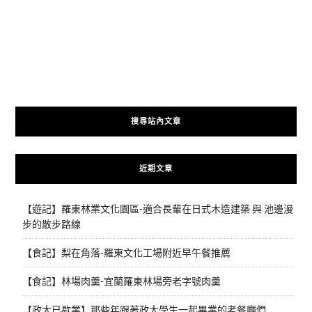
搜尋站內文章
近期文章
【遊記】羅東林業文化園區-適合長輩在日式木造建築 與 池邊漫
步的散步路線
【食記】梨在角落-羅東文化工場附近早午餐推薦
【食記】林場肉羹-宜蘭羅東林場旁老字號肉羹
【政大已歇業】那些年跟著政大學生一起畢業的老餐廳們