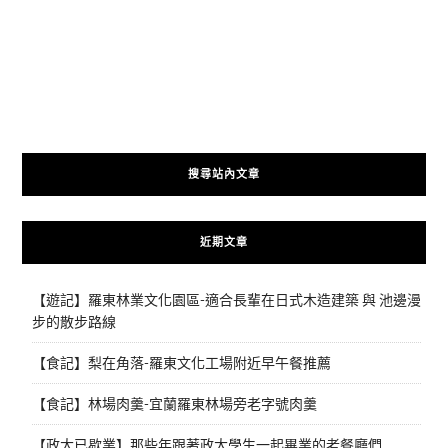
搜尋站內文章
近期文章
【遊記】羅東林業文化園區-適合長輩在日式木造建築 與 池邊漫
步的散步路線
【食記】梨在角落-羅東文化工場附近早午餐推薦
【食記】林場肉羹-宜蘭羅東林場旁老字號肉羹
【政大已歇業】那些年跟著政大學生一起畢業的老餐廳們