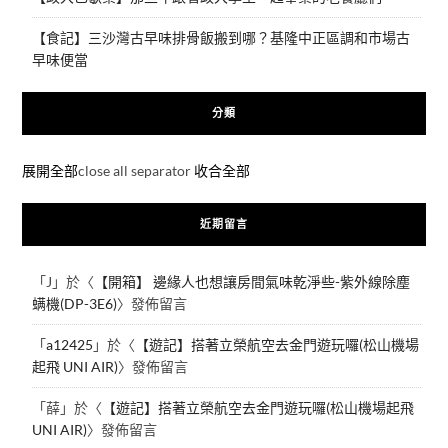
【食記】三沙灣古早味排骨飯搬到哪？基隆中正區調和市場古
早味便當
分類
展開全部
close all separator
收合全部
近期留言
「
J
」於〈
【開箱】 邊緣人也想讓房間氣味乾淨些-紫外線除塵
螨機(DP-3E6)
〉發佈留言
「
a12425
」於〈
【遊記】搭著立榮航空去金門遊玩囉(松山機場
起飛 UNI AIR)
〉發佈留言
「
薛
」於〈
【遊記】搭著立榮航空去金門遊玩囉(松山機場起飛
UNI AIR)
〉發佈留言