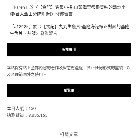
「
karen
」於〈
【食記】雲集小棧-山菜海菜都很美味的熱炒小
棧(台大金山分院附近)
〉發佈留言
「
a12425
」於〈
【食記】丸九生魚片-基隆海港樓正對面的基隆
生魚片、丼飯
〉發佈留言
版權聲明
本站保有站上全部內容的著作及智慧財產權，禁止任何形式的重製，以
及合理範圍外之使用。
瀏覽量
本日人氣：130
總瀏覽量：9,835,163
相關文章