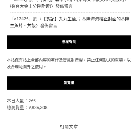
棧(台大金山分院附近)
〉發佈留言
「
a12425
」於〈
【食記】丸九生魚片-基隆海港樓正對面的基隆
生魚片、丼飯
〉發佈留言
版權聲明
本站保有站上全部內容的著作及智慧財產權，禁止任何形式的重製，以
及合理範圍外之使用。
瀏覽量
本日人氣：265
總瀏覽量：9,836,308
相關文章