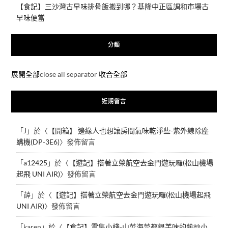
【食記】三沙灣古早味排骨飯搬到哪？基隆中正區調和市場古
早味便當
分類
展開全部
close all separator
收合全部
近期留言
「
J
」於〈
【開箱】 邊緣人也想讓房間氣味乾淨些-紫外線除塵
螨機(DP-3E6)
〉發佈留言
「
a12425
」於〈
【遊記】搭著立榮航空去金門遊玩囉(松山機場
起飛 UNI AIR)
〉發佈留言
「
薛
」於〈
【遊記】搭著立榮航空去金門遊玩囉(松山機場起飛
UNI AIR)
〉發佈留言
「
karen
」於〈
【食記】雲集小棧-山菜海菜都很美味的熱炒小