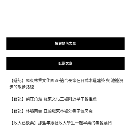
搜尋站內文章
近期文章
【遊記】羅東林業文化園區-適合長輩在日式木造建築 與 池邊漫
步的散步路線
【食記】梨在角落-羅東文化工場附近早午餐推薦
【食記】林場肉羹-宜蘭羅東林場旁老字號肉羹
【政大已歇業】那些年跟著政大學生一起畢業的老餐廳們