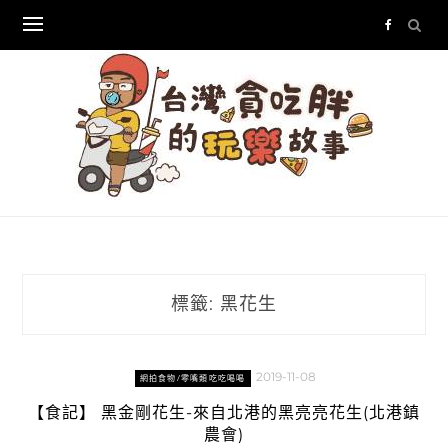
Skip
to
content
標籤:
黑花生
2019-11-08
網拍食物/零嘴類吃吃喝喝
【食記】 黑金剛花生-來自北港的黑亮亮花生(北港鎮
農會)