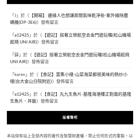
「
J
」於〈
【開箱】 邊緣人也想讓房間氣味乾淨些-紫外線除塵
螨機(DP-3E6)
〉發佈留言
「
a12425
」於〈
【遊記】搭著立榮航空去金門遊玩囉(松山機場
起飛 UNI AIR)
〉發佈留言
「
薛
」於〈
【遊記】搭著立榮航空去金門遊玩囉(松山機場起飛
UNI AIR)
〉發佈留言
「
karen
」於〈
【食記】雲集小棧-山菜海菜都很美味的熱炒小
棧(台大金山分院附近)
〉發佈留言
「
a12425
」於〈
【食記】丸九生魚片-基隆海港樓正對面的基隆
生魚片、丼飯
〉發佈留言
版權聲明
本站保有站上全部內容的著作及智慧財產權，禁止任何形式的重製，以