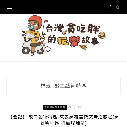
Skip
to
content
標籤:
駁二藝術特區
2017-04-11
南部景點走走看看
【遊記】 駁二藝術特區-來去高雄當偽文青之旅程(高
雄鹽埕區 近鹽埕埔站)