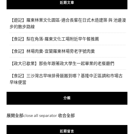
近期文章
【遊記】羅東林業文化園區-適合長輩在日式木造建築 與 池邊漫
步的散步路線
【食記】梨在角落-羅東文化工場附近早午餐推薦
【食記】林場肉羹-宜蘭羅東林場旁老字號肉羹
【政大已歇業】那些年跟著政大學生一起畢業的老餐廳們
【食記】三沙灣古早味排骨飯搬到哪？基隆中正區調和市場古
早味便當
分類
展開全部
close all separator
收合全部
近期留言