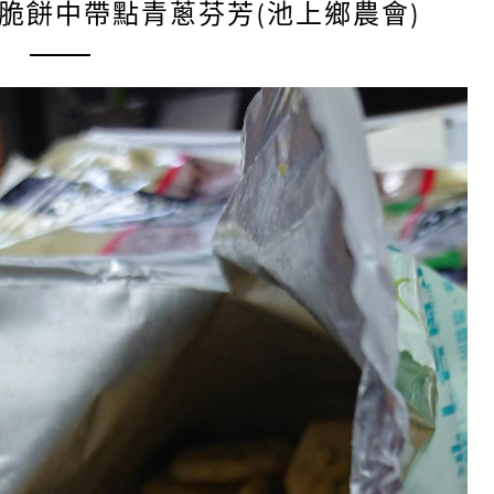
脆餅中帶點青蔥芬芳(池上鄉農會)