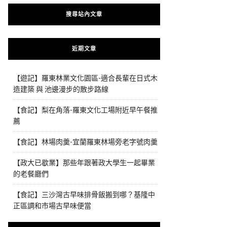
搜尋站內文章
近期文章
【遊記】羅東林業文化園區-適合長輩在日式木
造建築 與 池邊漫步的散步路線
【食記】梨在角落-羅東文化工場附近早午餐推
薦
【食記】林場肉羹-宜蘭羅東林場旁老字號肉羹
【政大已歇業】那些年跟著政大學生一起畢業
的老餐廳們
【食記】三沙灣古早味排骨飯搬到哪？基隆中
正區調和市場古早味便當