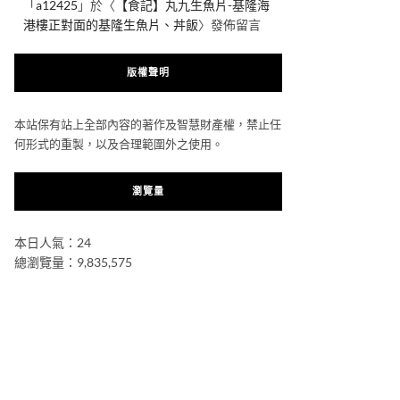
「
a12425
」於〈
【食記】丸九生魚片-基隆海
港樓正對面的基隆生魚片、丼飯
〉發佈留言
版權聲明
本站保有站上全部內容的著作及智慧財產權，禁止任
何形式的重製，以及合理範圍外之使用。
瀏覽量
本日人氣：24
總瀏覽量：9,835,575