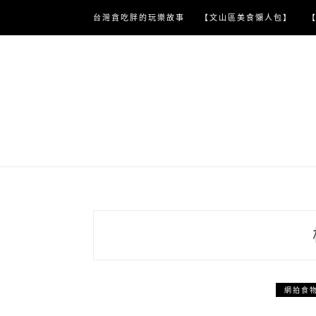
Skip
台灣貪吃胖的玩樂故事
【文山區美食懶人包】
to
content
網拍食