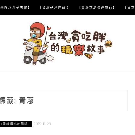
【基隆八斗子美食】
【台灣乾淨住宿 】
【台灣本島長途旅行】
【日本
標籤:
青蔥
2019-11-29
物/零嘴類吃吃喝喝