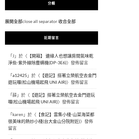
分類
展開全部
close all separator
收合全部
近期留言
「
J
」於〈
【開箱】 邊緣人也想讓房間氣味乾
淨些-紫外線除塵螨機(DP-3E6)
〉發佈留言
「
a12425
」於〈
【遊記】搭著立榮航空去金門
遊玩囉(松山機場起飛 UNI AIR)
〉發佈留言
「
薛
」於〈
【遊記】搭著立榮航空去金門遊玩
囉(松山機場起飛 UNI AIR)
〉發佈留言
「
karen
」於〈
【食記】雲集小棧-山菜海菜都
很美味的熱炒小棧(台大金山分院附近)
〉發佈
留言