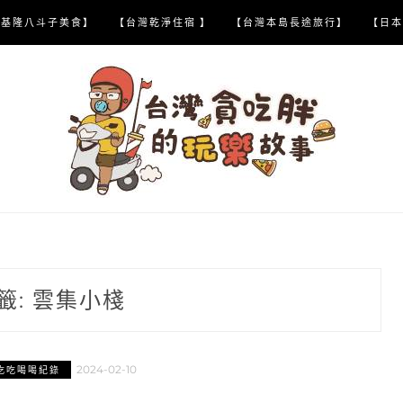
【基隆八斗子美食】
【台灣乾淨住宿 】
【台灣本島長途旅行】
【日本
籤:
雲集小棧
2024-02-10
吃吃喝喝紀錄