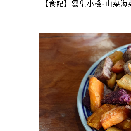
【食記】雲集小棧-山菜海