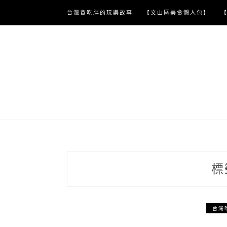
Skip
台灣貪吃胖的玩樂故事
【文山區美食懶人包】
to
content
標
台灣