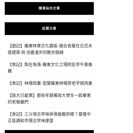
搜尋站內文章
近期文章
【遊記】羅東林業文化園區-適合長輩在日式木
造建築 與 池邊漫步的散步路線
【食記】梨在角落-羅東文化工場附近早午餐推
薦
【食記】林場肉羹-宜蘭羅東林場旁老字號肉羹
【政大已歇業】那些年跟著政大學生一起畢業
的老餐廳們
【食記】三沙灣古早味排骨飯搬到哪？基隆中
正區調和市場古早味便當