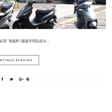
託買 “福義軒“(嘉義市西區成功 …
NTINUE READING