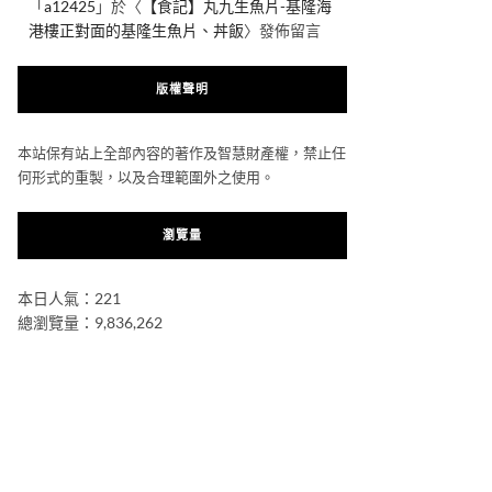
「
a12425
」於〈
【食記】丸九生魚片-基隆海
港樓正對面的基隆生魚片、丼飯
〉發佈留言
版權聲明
本站保有站上全部內容的著作及智慧財產權，禁止任
何形式的重製，以及合理範圍外之使用。
瀏覽量
本日人氣：221
總瀏覽量：9,836,262