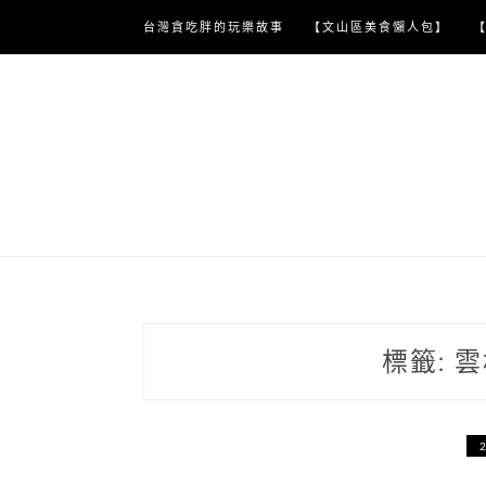
Skip
台灣貪吃胖的玩樂故事
【文山區美食懶人包】
to
content
標籤:
雲