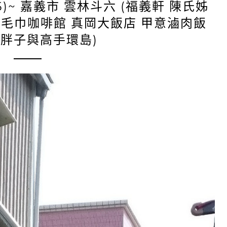
25)~ 嘉義市 雲林斗六 (福義軒 陳氏姊
糕毛巾咖啡館 真岡大飯店 甲意滷肉飯
 胖子與高手環島)