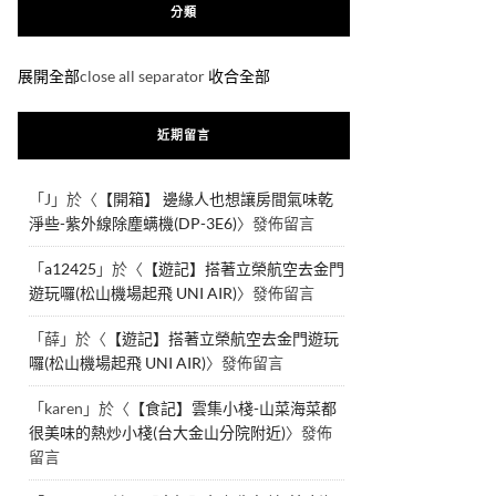
分類
展開全部
close all separator
收合全部
近期留言
「
J
」於〈
【開箱】 邊緣人也想讓房間氣味乾
淨些-紫外線除塵螨機(DP-3E6)
〉發佈留言
「
a12425
」於〈
【遊記】搭著立榮航空去金門
遊玩囉(松山機場起飛 UNI AIR)
〉發佈留言
「
薛
」於〈
【遊記】搭著立榮航空去金門遊玩
囉(松山機場起飛 UNI AIR)
〉發佈留言
「
karen
」於〈
【食記】雲集小棧-山菜海菜都
很美味的熱炒小棧(台大金山分院附近)
〉發佈
留言