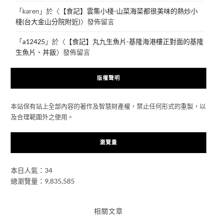
「
karen
」於〈
【食記】雲集小棧-山菜海菜都很美味的熱炒小
棧(台大金山分院附近)
〉發佈留言
「
a12425
」於〈
【食記】丸九生魚片-基隆海港樓正對面的基隆
生魚片、丼飯
〉發佈留言
版權聲明
本站保有站上全部內容的著作及智慧財產權，禁止任何形式的重製，以
及合理範圍外之使用。
瀏覽量
本日人氣：34
總瀏覽量：9,835,585
相關文章