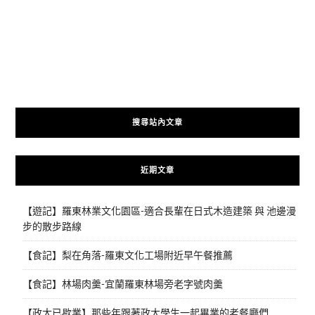
搜尋站內文章
近期文章
【遊記】羅東林業文化園區-適合長輩在日式木造建築 與 池邊漫
步的散步路線
【食記】梨在角落-羅東文化工場附近早午餐推薦
【食記】林場肉羹-宜蘭羅東林場旁老字號肉羹
【政大已歇業】那些年跟著政大學生一起畢業的老餐廳們