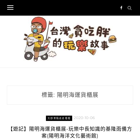
Skip
to
content
標籤:
陽明海運貨櫃展
2020-10-06
北部景點走走看看
【遊記】陽明海運貨櫃展-玩樂中長知識的基隆雨備方
案(陽明海洋文化藝術館)