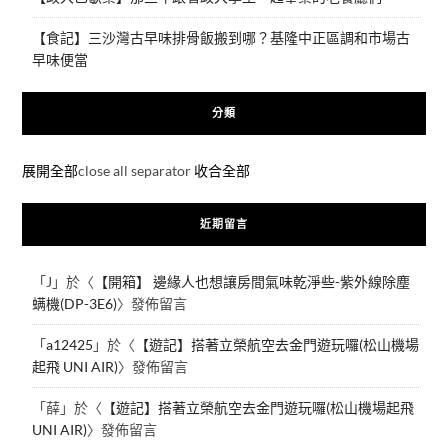
【食記】三沙灣古早味排骨飯搬到哪？基隆中正區調和市場古
早味便當
分類
展開全部
close all separator
收合全部
近期留言
「
J
」於〈
【開箱】 邊緣人也想讓房間氣味乾淨些-紫外線除塵
螨機(DP-3E6)
〉發佈留言
「
a12425
」於〈
【遊記】搭著立榮航空去金門遊玩囉(松山機場
起飛 UNI AIR)
〉發佈留言
「
薛
」於〈
【遊記】搭著立榮航空去金門遊玩囉(松山機場起飛
UNI AIR)
〉發佈留言