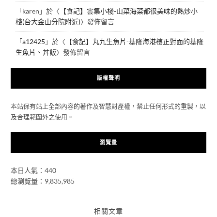
「
karen
」於〈
【食記】雲集小棧-山菜海菜都很美味的熱炒小
棧(台大金山分院附近)
〉發佈留言
「
a12425
」於〈
【食記】丸九生魚片-基隆海港樓正對面的基隆
生魚片、丼飯
〉發佈留言
版權聲明
本站保有站上全部內容的著作及智慧財產權，禁止任何形式的重製，以
及合理範圍外之使用。
瀏覽量
本日人氣：440
總瀏覽量：9,835,985
相關文章