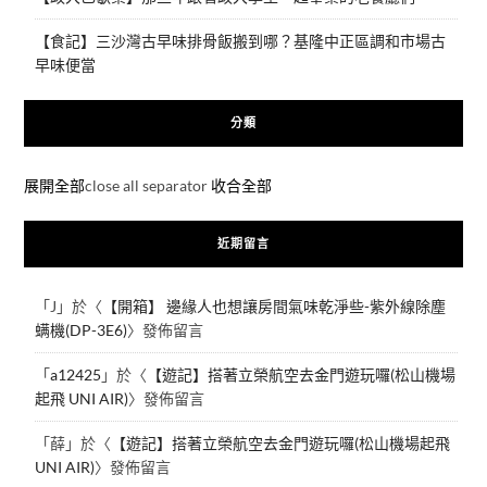
【食記】三沙灣古早味排骨飯搬到哪？基隆中正區調和市場古
早味便當
分類
展開全部
close all separator
收合全部
近期留言
「
J
」於〈
【開箱】 邊緣人也想讓房間氣味乾淨些-紫外線除塵
螨機(DP-3E6)
〉發佈留言
「
a12425
」於〈
【遊記】搭著立榮航空去金門遊玩囉(松山機場
起飛 UNI AIR)
〉發佈留言
「
薛
」於〈
【遊記】搭著立榮航空去金門遊玩囉(松山機場起飛
UNI AIR)
〉發佈留言