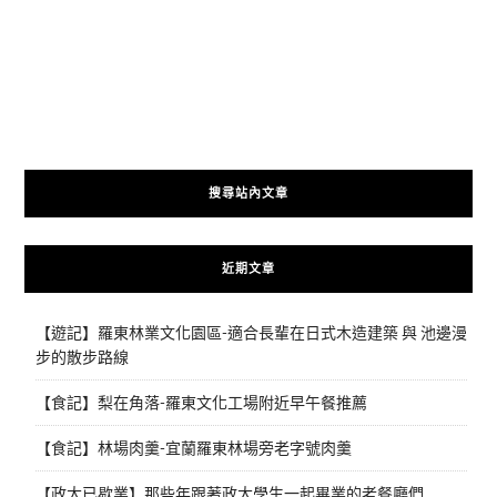
搜尋站內文章
近期文章
【遊記】羅東林業文化園區-適合長輩在日式木造建築 與 池邊漫
步的散步路線
【食記】梨在角落-羅東文化工場附近早午餐推薦
【食記】林場肉羹-宜蘭羅東林場旁老字號肉羹
【政大已歇業】那些年跟著政大學生一起畢業的老餐廳們