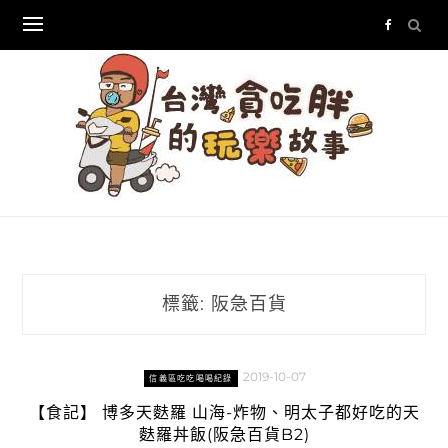
Skip
to
content
標籤:
阪急百貨
2019-10-07
信義區吃吃喝喝紀錄
【食記】 博多天麩羅 山海-炸物、明太子都好吃的天
麩羅丼飯(阪急百貨B2)