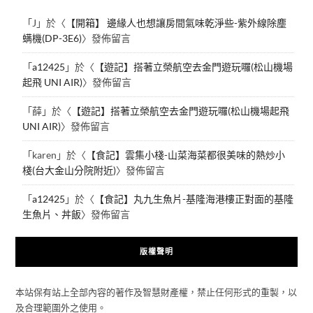
「
J
」於〈
【開箱】 邊緣人也想讓房間氣味乾淨些-紫外線除塵
螨機(DP-3E6)
〉發佈留言
「
a12425
」於〈
【遊記】搭著立榮航空去金門遊玩囉(松山機場
起飛 UNI AIR)
〉發佈留言
「
薛
」於〈
【遊記】搭著立榮航空去金門遊玩囉(松山機場起飛
UNI AIR)
〉發佈留言
「
karen
」於〈
【食記】雲集小棧-山菜海菜都很美味的熱炒小
棧(台大金山分院附近)
〉發佈留言
「
a12425
」於〈
【食記】丸九生魚片-基隆海港樓正對面的基隆
生魚片、丼飯
〉發佈留言
版權聲明
本站保有站上全部內容的著作及智慧財產權，禁止任何形式的重製，以
及合理範圍外之使用。