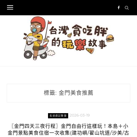
Skip
to
content
標籤:
金門美食推薦
2026-03-19
長途遊記整理
〖金門四天三夜行程〗金門自由行這樣玩！本島＋小
金門景點美食住宿一次收集(建功嶼/翟山坑道/沙美/古