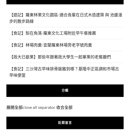
【遊記】羅東林業文化園區-適合長輩在日式木造建築 與 池邊漫
步的散步路線
【食記】梨在角落-羅東文化工場附近早午餐推薦
【食記】林場肉羹-宜蘭羅東林場旁老字號肉羹
【政大已歇業】那些年跟著政大學生一起畢業的老餐廳們
【食記】三沙灣古早味排骨飯搬到哪？基隆中正區調和市場古
早味便當
分類
展開全部
close all separator
收合全部
近期留言