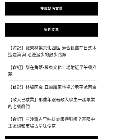
搜尋站內文章
近期文章
【遊記】羅東林業文化園區-適合長輩在日式木
造建築 與 池邊漫步的散步路線
【食記】梨在角落-羅東文化工場附近早午餐推
薦
【食記】林場肉羹-宜蘭羅東林場旁老字號肉羹
【政大已歇業】那些年跟著政大學生一起畢業
的老餐廳們
【食記】三沙灣古早味排骨飯搬到哪？基隆中
正區調和市場古早味便當