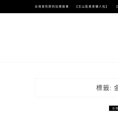
Skip
台灣貪吃胖的玩樂故事
【文山區美食懶人包】
to
content
標籤:
台