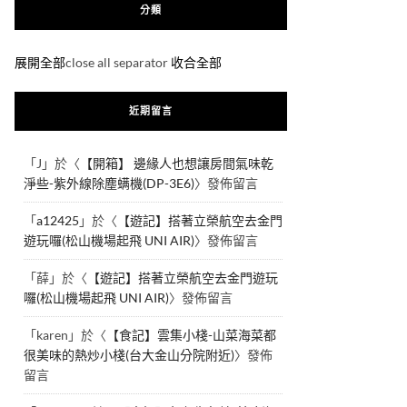
分類
展開全部
close all separator
收合全部
近期留言
「
J
」於〈
【開箱】 邊緣人也想讓房間氣味乾
淨些-紫外線除塵螨機(DP-3E6)
〉發佈留言
「
a12425
」於〈
【遊記】搭著立榮航空去金門
遊玩囉(松山機場起飛 UNI AIR)
〉發佈留言
「
薛
」於〈
【遊記】搭著立榮航空去金門遊玩
囉(松山機場起飛 UNI AIR)
〉發佈留言
「
karen
」於〈
【食記】雲集小棧-山菜海菜都
很美味的熱炒小棧(台大金山分院附近)
〉發佈
留言