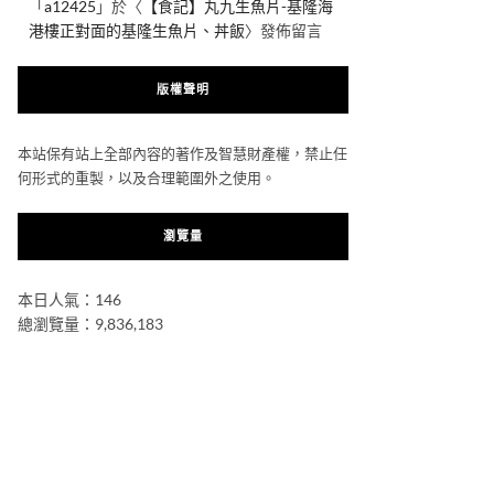
「
a12425
」於〈
【食記】丸九生魚片-基隆海
港樓正對面的基隆生魚片、丼飯
〉發佈留言
版權聲明
本站保有站上全部內容的著作及智慧財產權，禁止任
何形式的重製，以及合理範圍外之使用。
瀏覽量
本日人氣：146
總瀏覽量：9,836,183