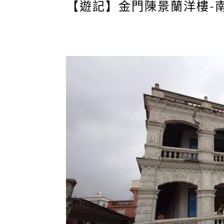
【遊記】金門陳景蘭洋樓-