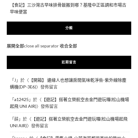
【食記】三沙灣古早味排骨飯搬到哪？基隆中正區調和市場古
早味便當
分類
展開全部
close all separator
收合全部
近期留言
「
J
」於〈
【開箱】 邊緣人也想讓房間氣味乾淨些-紫外線除塵
螨機(DP-3E6)
〉發佈留言
「
a12425
」於〈
【遊記】搭著立榮航空去金門遊玩囉(松山機場
起飛 UNI AIR)
〉發佈留言
「
薛
」於〈
【遊記】搭著立榮航空去金門遊玩囉(松山機場起飛
UNI AIR)
〉發佈留言