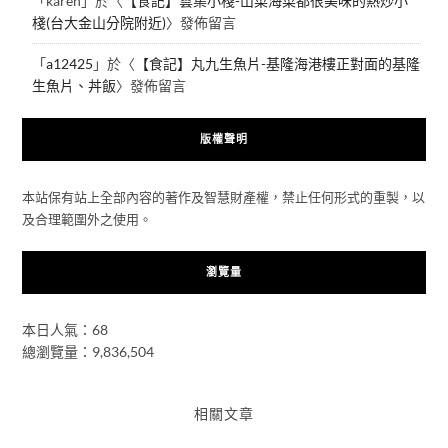
「
karen
」於〈
【食記】雲集小棧-山菜海菜都很美味的熱炒小
棧(台大金山分院附近)
〉發佈留言
「
a12425
」於〈
【食記】丸九生魚片-基隆海港樓正對面的基隆
生魚片、丼飯
〉發佈留言
版權聲明
本站保有站上全部內容的著作及智慧財產權，禁止任何形式的重製，以
及合理範圍外之使用。
瀏覽量
本日人氣：68
總瀏覽量：9,836,504
相關文章