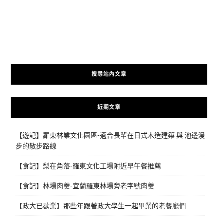
搜尋站內文章
近期文章
【遊記】羅東林業文化園區-適合長輩在日式木造建築 與 池邊漫
步的散步路線
【食記】梨在角落-羅東文化工場附近早午餐推薦
【食記】林場肉羹-宜蘭羅東林場旁老字號肉羹
【政大已歇業】那些年跟著政大學生一起畢業的老餐廳們