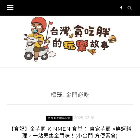
Skip
to
content
標籤:
金門必吃
2025-03-16
台灣吃吃喝喝紀錄
【食記】金芋閣 KINMEN 食堂： 自家芋頭 ×鮮蚵料
理，一站蒐集金門味！(小金門 方便素食)