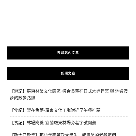
搜尋站內文章
近期文章
【遊記】羅東林業文化園區-適合長輩在日式木造建築 與 池邊漫
步的散步路線
【食記】梨在角落-羅東文化工場附近早午餐推薦
【食記】林場肉羹-宜蘭羅東林場旁老字號肉羹
【政大已歇業】那些年跟著政大學生一起畢業的老餐廳們