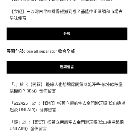
【食記】三沙灣古早味排骨飯搬到哪？基隆中正區調和市場古
早味便當
分類
展開全部
close all separator
收合全部
近期留言
「
J
」於〈
【開箱】 邊緣人也想讓房間氣味乾淨些-紫外線除塵
螨機(DP-3E6)
〉發佈留言
「
a12425
」於〈
【遊記】搭著立榮航空去金門遊玩囉(松山機場
起飛 UNI AIR)
〉發佈留言
「
薛
」於〈
【遊記】搭著立榮航空去金門遊玩囉(松山機場起飛
UNI AIR)
〉發佈留言