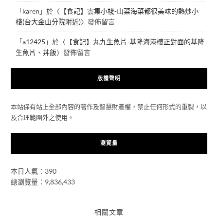
「
karen
」於〈
【食記】雲集小棧-山菜海菜都很美味的熱炒小
棧(台大金山分院附近)
〉發佈留言
「
a12425
」於〈
【食記】丸九生魚片-基隆海港樓正對面的基隆
生魚片、丼飯
〉發佈留言
版權聲明
本站保有站上全部內容的著作及智慧財產權，禁止任何形式的重製，以
及合理範圍外之使用。
瀏覽量
本日人氣：390
總瀏覽量：9,836,433
相關文章