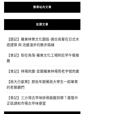
搜尋站內文章
近期文章
【遊記】羅東林業文化園區-適合長輩在日式木
造建築 與 池邊漫步的散步路線
【食記】梨在角落-羅東文化工場附近早午餐推
薦
【食記】林場肉羹-宜蘭羅東林場旁老字號肉羹
【政大已歇業】那些年跟著政大學生一起畢業
的老餐廳們
【食記】三沙灣古早味排骨飯搬到哪？基隆中
正區調和市場古早味便當