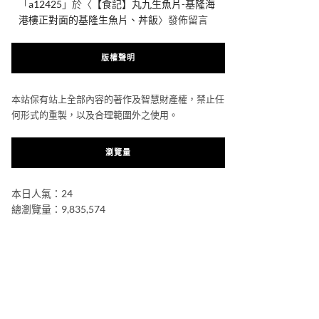
「
a12425
」於〈
【食記】丸九生魚片-基隆海
港樓正對面的基隆生魚片、丼飯
〉發佈留言
版權聲明
本站保有站上全部內容的著作及智慧財產權，禁止任
何形式的重製，以及合理範圍外之使用。
瀏覽量
本日人氣：24
總瀏覽量：9,835,574