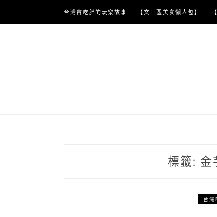
Skip
台灣貪吃胖的玩樂故事
【文山區美食懶人包】
to
content
標籤:
金
台灣