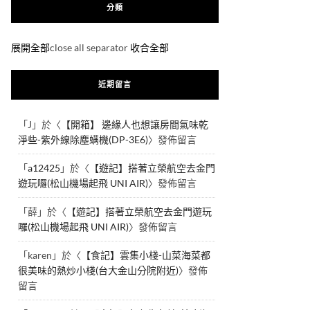
分類
展開全部
close all separator
收合全部
近期留言
「
J
」於〈
【開箱】 邊緣人也想讓房間氣味乾
淨些-紫外線除塵螨機(DP-3E6)
〉發佈留言
「
a12425
」於〈
【遊記】搭著立榮航空去金門
遊玩囉(松山機場起飛 UNI AIR)
〉發佈留言
「
薛
」於〈
【遊記】搭著立榮航空去金門遊玩
囉(松山機場起飛 UNI AIR)
〉發佈留言
「
karen
」於〈
【食記】雲集小棧-山菜海菜都
很美味的熱炒小棧(台大金山分院附近)
〉發佈
留言