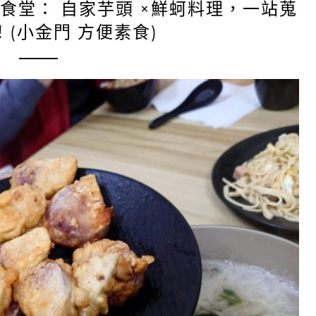
 食堂： 自家芋頭 ×鮮蚵料理，一站蒐
(小金門 方便素食)