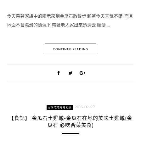
今天帶著家族中的兩老來到金瓜石散散步 趁著今天天氣不錯 而且
地面不會濕滑的情況下 帶著老人家出來透透去 順便 …
CONTINUE READING
2016-02-27
台灣吃吃喝喝紀錄
【食記】 金瓜石土雞城-金瓜石在地的美味土雞城(金
瓜石 必吃合菜美食)