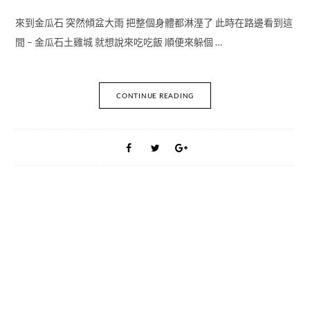
來到金瓜石 突然傾盆大雨 把整個身體都淋溼了 此時在路邊看到這
間 – 金瓜石土雞城 就想說來吃吃飯 順便來躲個 …
CONTINUE READING