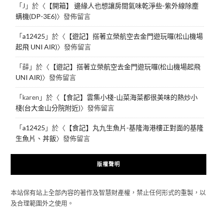
「
J
」於〈
【開箱】 邊緣人也想讓房間氣味乾淨些-紫外線除塵
螨機(DP-3E6)
〉發佈留言
「
a12425
」於〈
【遊記】搭著立榮航空去金門遊玩囉(松山機場
起飛 UNI AIR)
〉發佈留言
「
薛
」於〈
【遊記】搭著立榮航空去金門遊玩囉(松山機場起飛
UNI AIR)
〉發佈留言
「
karen
」於〈
【食記】雲集小棧-山菜海菜都很美味的熱炒小
棧(台大金山分院附近)
〉發佈留言
「
a12425
」於〈
【食記】丸九生魚片-基隆海港樓正對面的基隆
生魚片、丼飯
〉發佈留言
版權聲明
本站保有站上全部內容的著作及智慧財產權，禁止任何形式的重製，以
及合理範圍外之使用。