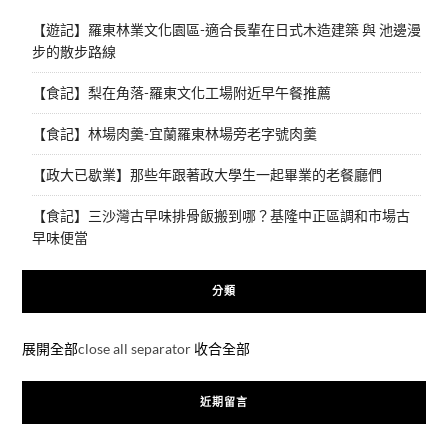
【遊記】羅東林業文化園區-適合長輩在日式木造建築 與 池邊漫
步的散步路線
【食記】梨在角落-羅東文化工場附近早午餐推薦
【食記】林場肉羹-宜蘭羅東林場旁老字號肉羹
【政大已歇業】那些年跟著政大學生一起畢業的老餐廳們
【食記】三沙灣古早味排骨飯搬到哪？基隆中正區調和市場古
早味便當
分類
展開全部
close all separator
收合全部
近期留言