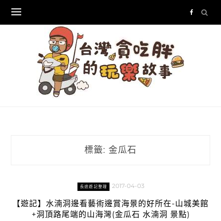
Skip
to
content
標籤:
金瓜石
2017-04-03
長途遊記整理
【遊記】水湳洞邊看藝術邊賞海景的好所在-山城美館
+洞頂路尾端的山海灣(金瓜石 水湳洞 景點)