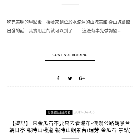
吃完美味的早點後 接著來到位於水湳洞的山城美館 從山城食館
出發的話 其實用走的就可以到了 這邊有事先徵詢過 …
CONTINUE READING
2017-04-03
北部景點走走看看
【遊記】 來金瓜石不要只去看瀑布-浪漫公路觀景台
朝日亭 報時山棧道 報時山觀景台(瑞芳 金瓜石 景點)