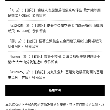
「
J
」於〈
【開箱】 邊緣人也想讓房間氣味乾淨些-紫外線除塵
螨機(DP-3E6)
〉發佈留言
「
a12425
」於〈
【遊記】搭著立榮航空去金門遊玩囉(松山機場
起飛 UNI AIR)
〉發佈留言
「
薛
」於〈
【遊記】搭著立榮航空去金門遊玩囉(松山機場起飛
UNI AIR)
〉發佈留言
「
karen
」於〈
【食記】雲集小棧-山菜海菜都很美味的熱炒小
棧(台大金山分院附近)
〉發佈留言
「
a12425
」於〈
【食記】丸九生魚片-基隆海港樓正對面的基隆
生魚片、丼飯
〉發佈留言
版權聲明
本站保有站上全部內容的著作及智慧財產權，禁止任何形式的重製，以
及合理範圍外之使用。