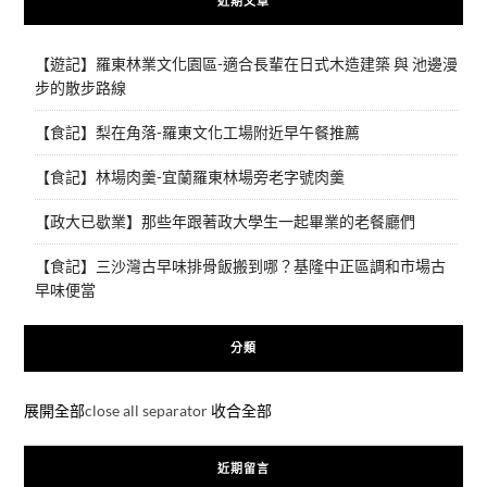
近期文章
【遊記】羅東林業文化園區-適合長輩在日式木造建築 與 池邊漫
步的散步路線
【食記】梨在角落-羅東文化工場附近早午餐推薦
【食記】林場肉羹-宜蘭羅東林場旁老字號肉羹
【政大已歇業】那些年跟著政大學生一起畢業的老餐廳們
【食記】三沙灣古早味排骨飯搬到哪？基隆中正區調和市場古
早味便當
分類
展開全部
close all separator
收合全部
近期留言