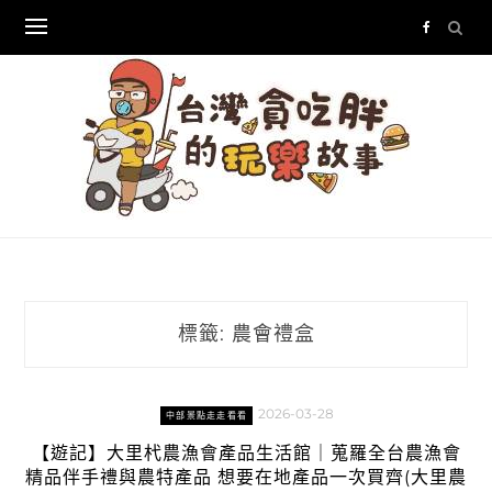
Skip
to
content
標籤:
農會禮盒
2026-03-28
中部景點走走看看
【遊記】大里杙農漁會產品生活館｜蒐羅全台農漁會
精品伴手禮與農特產品 想要在地產品一次買齊(大里農