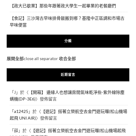
【政大已歇業】那些年跟著政大學生一起畢業的老餐廳們
【食記】三沙灣古早味排骨飯搬到哪？基隆中正區調和市場古
早味便當
分類
展開全部
close all separator
收合全部
近期留言
「
J
」於〈
【開箱】 邊緣人也想讓房間氣味乾淨些-紫外線除塵
螨機(DP-3E6)
〉發佈留言
「
a12425
」於〈
【遊記】搭著立榮航空去金門遊玩囉(松山機場
起飛 UNI AIR)
〉發佈留言
「
薛
」於〈
【遊記】搭著立榮航空去金門遊玩囉(松山機場起飛