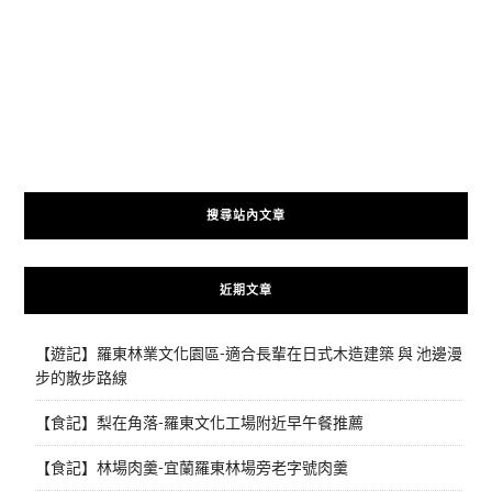
搜尋站內文章
近期文章
【遊記】羅東林業文化園區-適合長輩在日式木造建築 與 池邊漫
步的散步路線
【食記】梨在角落-羅東文化工場附近早午餐推薦
【食記】林場肉羹-宜蘭羅東林場旁老字號肉羹