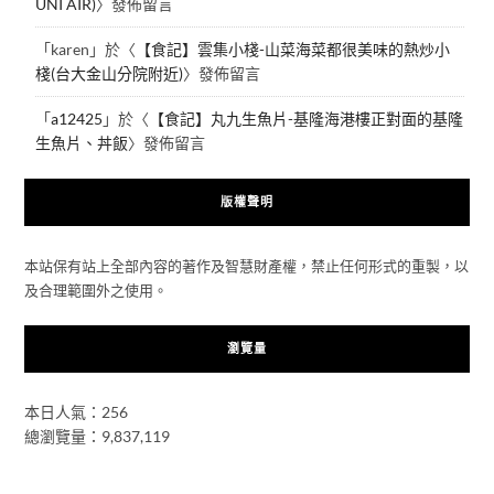
UNI AIR)
〉發佈留言
「
karen
」於〈
【食記】雲集小棧-山菜海菜都很美味的熱炒小
棧(台大金山分院附近)
〉發佈留言
「
a12425
」於〈
【食記】丸九生魚片-基隆海港樓正對面的基隆
生魚片、丼飯
〉發佈留言
版權聲明
本站保有站上全部內容的著作及智慧財產權，禁止任何形式的重製，以
及合理範圍外之使用。
瀏覽量
本日人氣：256
總瀏覽量：9,837,119