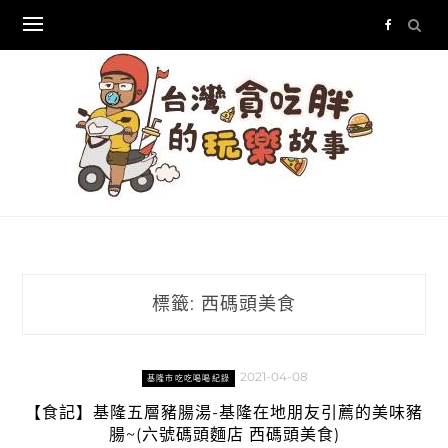
Skip
to
content
標籤:
西碼頭美食
2021-04-08
基隆市吃吃喝喝紀錄
【食記】基隆五層豬腸湯-基隆在地朋友引薦的美味豬
腸~(六號碼頭麵店 西碼頭美食)