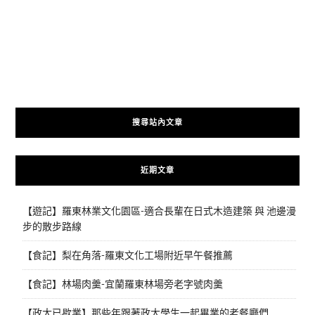
搜尋站內文章
近期文章
【遊記】羅東林業文化園區-適合長輩在日式木造建築 與 池邊漫
步的散步路線
【食記】梨在角落-羅東文化工場附近早午餐推薦
【食記】林場肉羹-宜蘭羅東林場旁老字號肉羹
【政大已歇業】那些年跟著政大學生一起畢業的老餐廳們