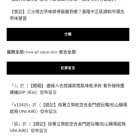
【食記】三沙灣古早味排骨飯搬到哪？基隆中正區調和市場古
早味便當
分類
展開全部
close all separator
收合全部
近期留言
「
J
」於〈
【開箱】 邊緣人也想讓房間氣味乾淨些-紫外線除塵
螨機(DP-3E6)
〉發佈留言
「
a12425
」於〈
【遊記】搭著立榮航空去金門遊玩囉(松山機場
起飛 UNI AIR)
〉發佈留言
「
薛
」於〈
【遊記】搭著立榮航空去金門遊玩囉(松山機場起飛
UNI AIR)
〉發佈留言