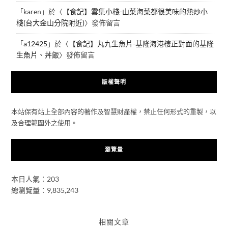
「
karen
」於〈
【食記】雲集小棧-山菜海菜都很美味的熱炒小
棧(台大金山分院附近)
〉發佈留言
「
a12425
」於〈
【食記】丸九生魚片-基隆海港樓正對面的基隆
生魚片、丼飯
〉發佈留言
版權聲明
本站保有站上全部內容的著作及智慧財產權，禁止任何形式的重製，以
及合理範圍外之使用。
瀏覽量
本日人氣：203
總瀏覽量：9,835,243
相關文章