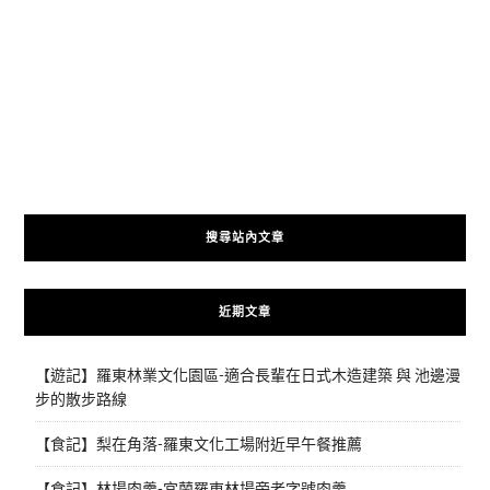
搜尋站內文章
近期文章
【遊記】羅東林業文化園區-適合長輩在日式木造建築 與 池邊漫
步的散步路線
【食記】梨在角落-羅東文化工場附近早午餐推薦
【食記】林場肉羹-宜蘭羅東林場旁老字號肉羹