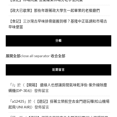
【政大已歇業】那些年跟著政大學生一起畢業的老餐廳們
【食記】三沙灣古早味排骨飯搬到哪？基隆中正區調和市場古
早味便當
分類
展開全部
close all separator
收合全部
近期留言
「
J
」於〈
【開箱】 邊緣人也想讓房間氣味乾淨些-紫外線除塵
螨機(DP-3E6)
〉發佈留言
「
a12425
」於〈
【遊記】搭著立榮航空去金門遊玩囉(松山機場
起飛 UNI AIR)
〉發佈留言