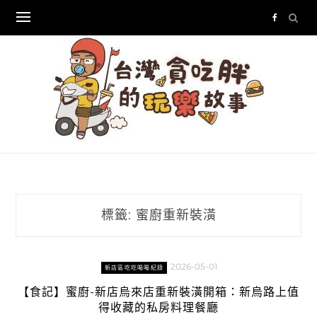
Skip
to
content
標籤:
蜜廚重新裝潢
2026-05-01
新店區吃吃喝喝紀錄
【食記】蜜廚-新店烏來店重新裝潢開箱：新烏路上值
得收藏的私房料理餐廳