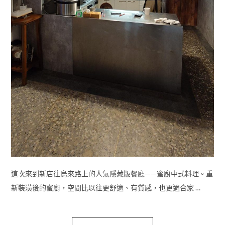
這次來到新店往烏來路上的人氣隱藏版餐廳——蜜廚中式料理。重
新裝潢後的蜜廚，空間比以往更舒適、有質感，也更適合家 …