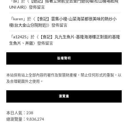
「
薛
」於〈
【遊記】搭著立榮航空去金門遊玩囉(松山機場起飛
UNI AIR)
〉發佈留言
「
karen
」於〈
【食記】雲集小棧-山菜海菜都很美味的熱炒小
棧(台大金山分院附近)
〉發佈留言
「
a12425
」於〈
【食記】丸九生魚片-基隆海港樓正對面的基隆
生魚片、丼飯
〉發佈留言
版權聲明
本站保有站上全部內容的著作及智慧財產權，禁止任何形式的重製，以
及合理範圍外之使用。
瀏覽量
本日人氣：238
總瀏覽量：9,836,274