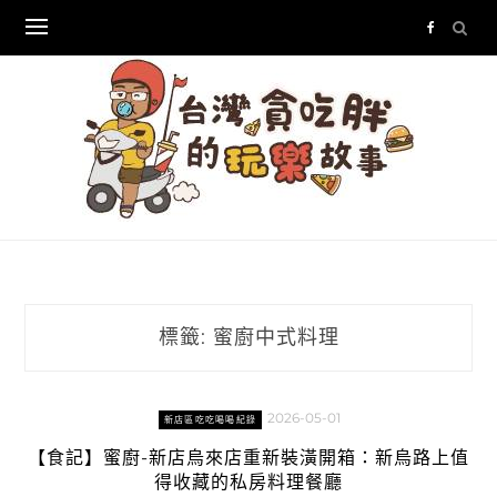
Skip
to
content
標籤:
蜜廚中式料理
2026-05-01
新店區吃吃喝喝紀錄
【食記】蜜廚-新店烏來店重新裝潢開箱：新烏路上值
得收藏的私房料理餐廳