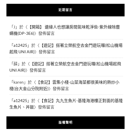
近期留言
「
J
」於〈
【開箱】 邊緣人也想讓房間氣味乾淨些-紫外線除塵
螨機(DP-3E6)
〉發佈留言
「
a12425
」於〈
【遊記】搭著立榮航空去金門遊玩囉(松山機場
起飛 UNI AIR)
〉發佈留言
「
薛
」於〈
【遊記】搭著立榮航空去金門遊玩囉(松山機場起飛
UNI AIR)
〉發佈留言
「
karen
」於〈
【食記】雲集小棧-山菜海菜都很美味的熱炒小
棧(台大金山分院附近)
〉發佈留言
「
a12425
」於〈
【食記】丸九生魚片-基隆海港樓正對面的基隆
生魚片、丼飯
〉發佈留言
版權聲明