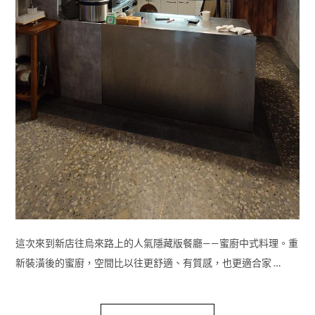
這次來到新店往烏來路上的人氣隱藏版餐廳——蜜廚中式料理。重
新裝潢後的蜜廚，空間比以往更舒適、有質感，也更適合家 …