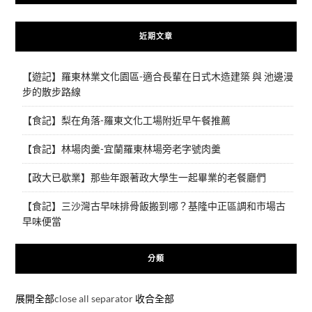
近期文章
【遊記】羅東林業文化園區-適合長輩在日式木造建築 與 池邊漫
步的散步路線
【食記】梨在角落-羅東文化工場附近早午餐推薦
【食記】林場肉羹-宜蘭羅東林場旁老字號肉羹
【政大已歇業】那些年跟著政大學生一起畢業的老餐廳們
【食記】三沙灣古早味排骨飯搬到哪？基隆中正區調和市場古
早味便當
分類
展開全部
close all separator
收合全部