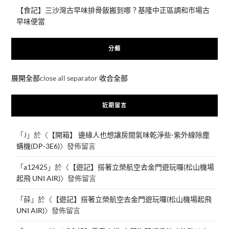
【食記】三沙灣古早味排骨飯搬到哪？基隆中正區調和市場古
早味便當
分類
展開全部
close all separator
收合全部
近期留言
「
J
」於〈
【開箱】 邊緣人也想讓房間氣味乾淨些-紫外線除塵
螨機(DP-3E6)
〉發佈留言
「
a12425
」於〈
【遊記】搭著立榮航空去金門遊玩囉(松山機場
起飛 UNI AIR)
〉發佈留言
「
薛
」於〈
【遊記】搭著立榮航空去金門遊玩囉(松山機場起飛
UNI AIR)
〉發佈留言