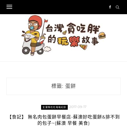
Skip
to
content
標籤:
蛋餅
2017-09-17
宜蘭縣吃吃喝喝紀錄
【食記】 無名肉包蛋餅早餐店-蘇澳好吃蛋餅&排不到
的包子~(蘇澳 早餐 美食)