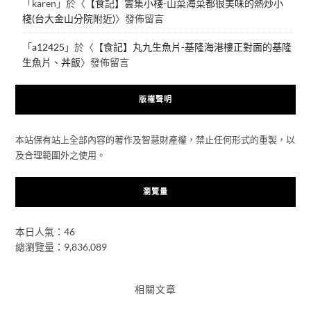
「
karen
」於〈
【食記】雲集小棧-山菜海菜都很美味的熱炒小
棧(台大金山分院附近)
〉發佈留言
「
a12425
」於〈
【食記】丸九生魚片-基隆海港樓正對面的基隆
生魚片、丼飯
〉發佈留言
版權聲明
本站保有站上全部內容的著作及智慧財產權，禁止任何形式的重製，以
及合理範圍外之使用。
瀏覽量
本日人氣：46
總瀏覽量：9,836,089
相關文章