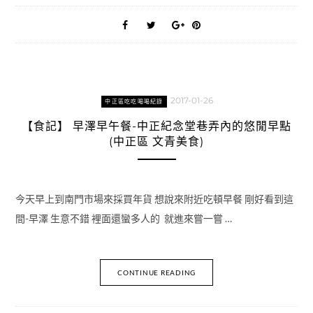
2017-01-26
中正區吃吃喝喝紀錄
【食記】 早澤早午餐-中正紀念堂巷弄內的悠閒早點
(中正區 文青美食)
今天早上到南門市場來採買年貨 想說來附近吃頓早餐 剛好看到這
間-早澤 生意不錯 裡面還蠻多人的 就進來嘗一嘗 …
CONTINUE READING