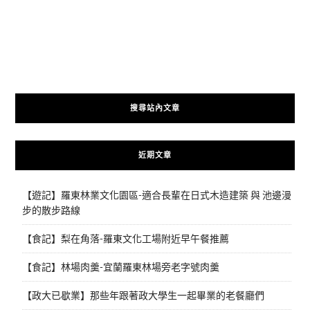
搜尋站內文章
近期文章
【遊記】羅東林業文化園區-適合長輩在日式木造建築 與 池邊漫
步的散步路線
【食記】梨在角落-羅東文化工場附近早午餐推薦
【食記】林場肉羹-宜蘭羅東林場旁老字號肉羹
【政大已歇業】那些年跟著政大學生一起畢業的老餐廳們