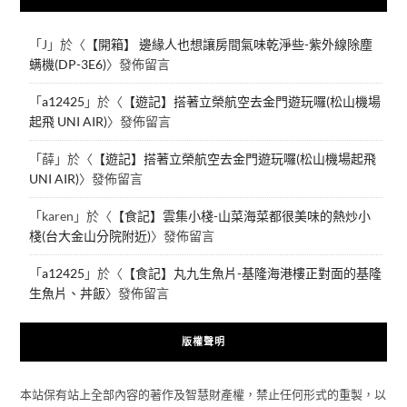
「
J
」於〈
【開箱】 邊緣人也想讓房間氣味乾淨些-紫外線除塵
螨機(DP-3E6)
〉發佈留言
「
a12425
」於〈
【遊記】搭著立榮航空去金門遊玩囉(松山機場
起飛 UNI AIR)
〉發佈留言
「
薛
」於〈
【遊記】搭著立榮航空去金門遊玩囉(松山機場起飛
UNI AIR)
〉發佈留言
「
karen
」於〈
【食記】雲集小棧-山菜海菜都很美味的熱炒小
棧(台大金山分院附近)
〉發佈留言
「
a12425
」於〈
【食記】丸九生魚片-基隆海港樓正對面的基隆
生魚片、丼飯
〉發佈留言
版權聲明
本站保有站上全部內容的著作及智慧財產權，禁止任何形式的重製，以