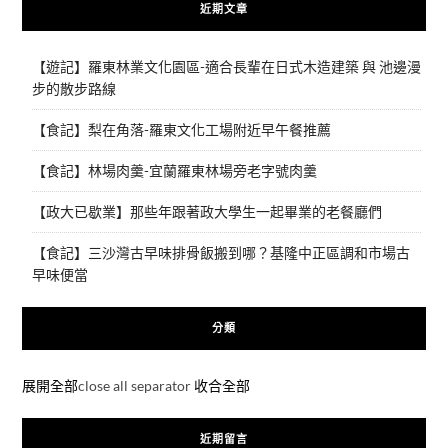
近期文章
【遊記】羅東林業文化園區-適合長輩在日式木造建築 與 池邊漫
步的散步路線
【食記】梨在角落-羅東文化工場附近早午餐推薦
【食記】林場肉羹-宜蘭羅東林場旁老字號肉羹
【政大已歇業】那些年跟著政大學生一起畢業的老餐廳們
【食記】三沙灣古早味排骨飯搬到哪？基隆中正區調和市場古
早味便當
分類
展開全部
close all separator
收合全部
近期留言