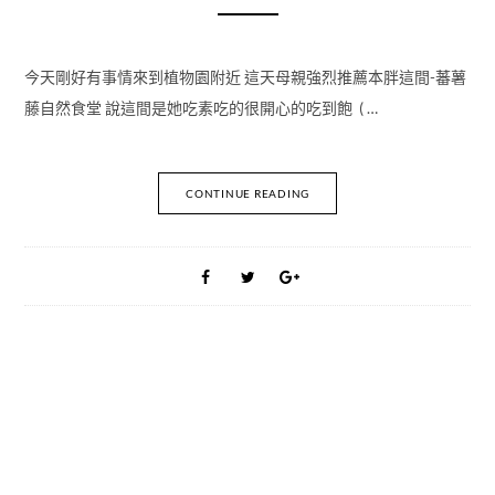
今天剛好有事情來到植物園附近 這天母親強烈推薦本胖這間-蕃薯
藤自然食堂 說這間是她吃素吃的很開心的吃到飽 ( …
CONTINUE READING