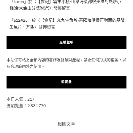
「
karen
」於〈
【食記】雲集小棧-山菜海菜都很美味的熱炒小
棧(台大金山分院附近)
〉發佈留言
「
a12425
」於〈
【食記】丸九生魚片-基隆海港樓正對面的基隆
生魚片、丼飯
〉發佈留言
版權聲明
本站保有站上全部內容的著作及智慧財產權，禁止任何形式的重製，以
及合理範圍外之使用。
瀏覽量
本日人氣：217
總瀏覽量：9,834,770
相關文章