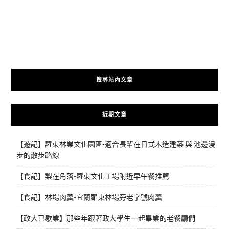
搜尋站內文章
近期文章
【遊記】羅東林業文化園區-適合長輩在日式木造建築 與 池邊漫
步的散步路線
【食記】梨在角落-羅東文化工場附近早午餐推薦
【食記】林場肉羹-宜蘭羅東林場旁老字號肉羹
【政大已歇業】那些年跟著政大學生一起畢業的老餐廳們