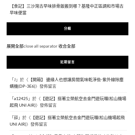
【食記】三沙灣古早味排骨飯搬到哪？基隆中正區調和市場古
早味便當
分類
展開全部
close all separator
收合全部
近期留言
「
J
」於〈
【開箱】 邊緣人也想讓房間氣味乾淨些-紫外線除塵
螨機(DP-3E6)
〉發佈留言
「
a12425
」於〈
【遊記】搭著立榮航空去金門遊玩囉(松山機場
起飛 UNI AIR)
〉發佈留言
「
薛
」於〈
【遊記】搭著立榮航空去金門遊玩囉(松山機場起飛
UNI AIR)
〉發佈留言