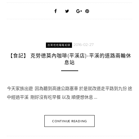
2016-02-27
台灣吃吃喝喝紀錄
【食記】 克勞德莫內咖啡(平溪店)-平溪的道路兩輪休
息站
今天家族出遊 因為聽到高速公路塞車 於是就改道走平路到九份 途
中經過平溪 剛好沒有吃早餐 以及 順便想休息 …
CONTINUE READING