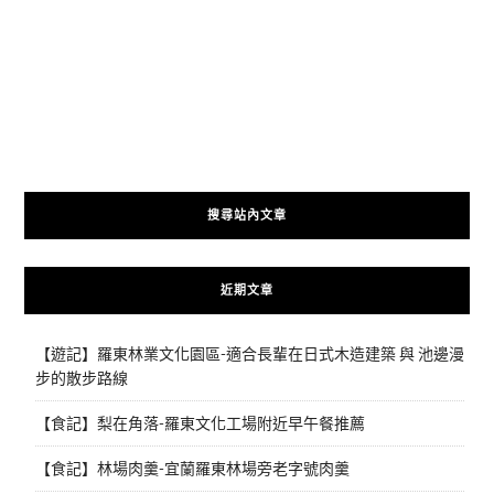
搜尋站內文章
近期文章
【遊記】羅東林業文化園區-適合長輩在日式木造建築 與 池邊漫
步的散步路線
【食記】梨在角落-羅東文化工場附近早午餐推薦
【食記】林場肉羹-宜蘭羅東林場旁老字號肉羹