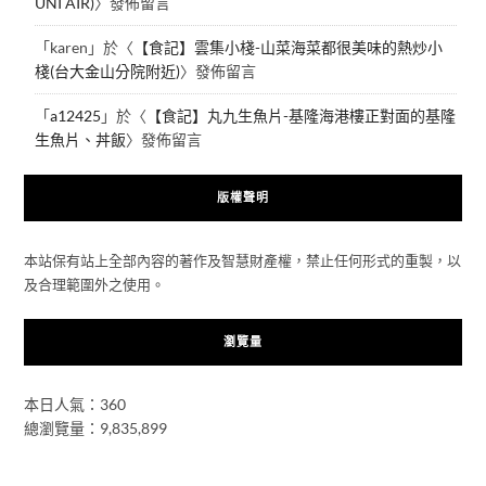
UNI AIR)
〉發佈留言
「
karen
」於〈
【食記】雲集小棧-山菜海菜都很美味的熱炒小
棧(台大金山分院附近)
〉發佈留言
「
a12425
」於〈
【食記】丸九生魚片-基隆海港樓正對面的基隆
生魚片、丼飯
〉發佈留言
版權聲明
本站保有站上全部內容的著作及智慧財產權，禁止任何形式的重製，以
及合理範圍外之使用。
瀏覽量
本日人氣：360
總瀏覽量：9,835,899