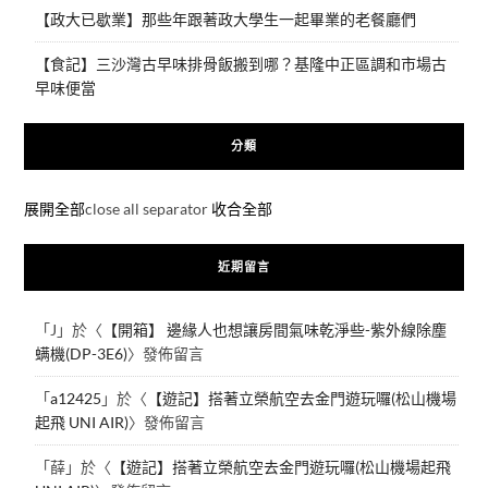
【政大已歇業】那些年跟著政大學生一起畢業的老餐廳們
【食記】三沙灣古早味排骨飯搬到哪？基隆中正區調和市場古
早味便當
分類
展開全部
close all separator
收合全部
近期留言
「
J
」於〈
【開箱】 邊緣人也想讓房間氣味乾淨些-紫外線除塵
螨機(DP-3E6)
〉發佈留言
「
a12425
」於〈
【遊記】搭著立榮航空去金門遊玩囉(松山機場
起飛 UNI AIR)
〉發佈留言
「
薛
」於〈
【遊記】搭著立榮航空去金門遊玩囉(松山機場起飛