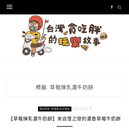
Skip
to
content
標籤:
草莓煉乳濃牛奶餅
2022-04-15
網拍食物/零嘴類吃吃喝喝
【草莓煉乳濃牛奶餅】來自雪之戀的濃香草莓牛奶餅