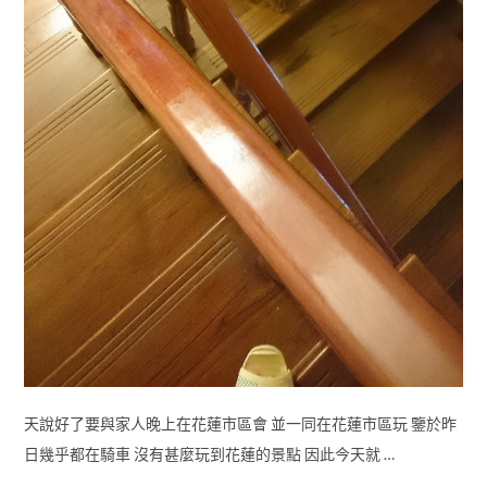
天說好了要與家人晚上在花蓮市區會 並一同在花蓮市區玩 鑒於昨
日幾乎都在騎車 沒有甚麼玩到花蓮的景點 因此今天就 …