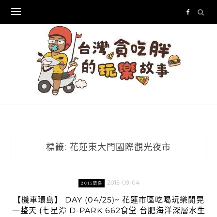
Skip
to
content
標籤:
花蓮東大門國際觀光夜市
2015-09-04
2015環島
【機車環島】 DAY (04/25)~ 花蓮市區吃喝玩樂閒晃
一整天 (七星潭 D-PARK 662食堂 台肥海洋深層水生