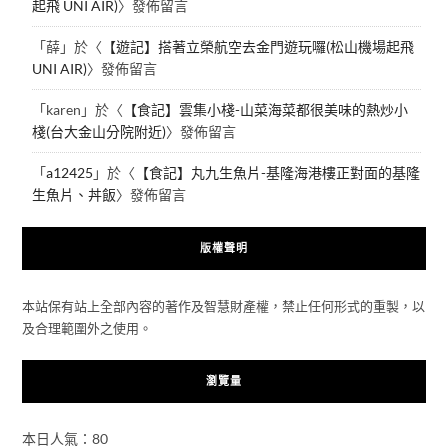
起飛 UNI AIR)
〉發佈留言
「
薛
」於〈
【遊記】搭著立榮航空去金門遊玩囉(松山機場起飛
UNI AIR)
〉發佈留言
「
karen
」於〈
【食記】雲集小棧-山菜海菜都很美味的熱炒小
棧(台大金山分院附近)
〉發佈留言
「
a12425
」於〈
【食記】丸九生魚片-基隆海港樓正對面的基隆
生魚片、丼飯
〉發佈留言
版權聲明
本站保有站上全部內容的著作及智慧財產權，禁止任何形式的重製，以
及合理範圍外之使用。
瀏覽量
本日人氣：80