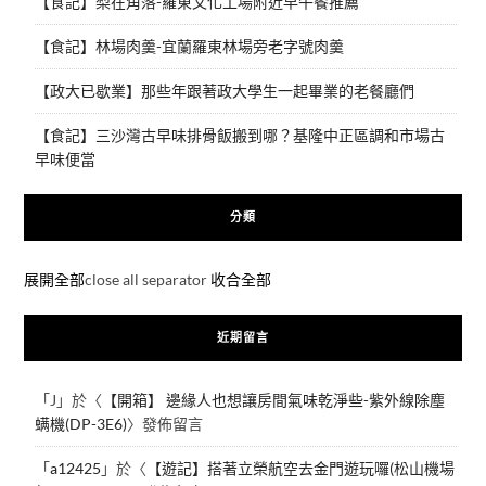
【食記】梨在角落-羅東文化工場附近早午餐推薦
【食記】林場肉羹-宜蘭羅東林場旁老字號肉羹
【政大已歇業】那些年跟著政大學生一起畢業的老餐廳們
【食記】三沙灣古早味排骨飯搬到哪？基隆中正區調和市場古
早味便當
分類
展開全部
close all separator
收合全部
近期留言
「
J
」於〈
【開箱】 邊緣人也想讓房間氣味乾淨些-紫外線除塵
螨機(DP-3E6)
〉發佈留言
「
a12425
」於〈
【遊記】搭著立榮航空去金門遊玩囉(松山機場