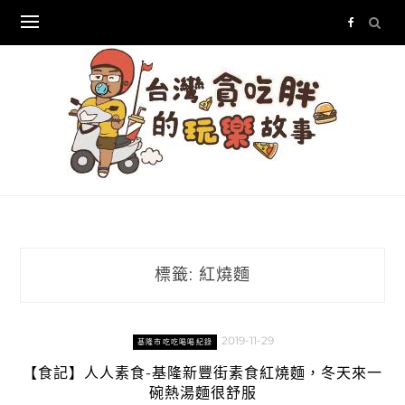
Skip
to
content
標籤:
紅燒麵
2019-11-29
基隆市吃吃喝喝紀錄
【食記】人人素食-基隆新豐街素食紅燒麵，冬天來一
碗熱湯麵很舒服