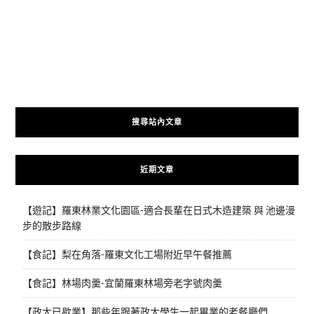
搜尋站內文章
近期文章
【遊記】羅東林業文化園區-適合長輩在日式木造建築 與 池邊漫
步的散步路線
【食記】梨在角落-羅東文化工場附近早午餐推薦
【食記】林場肉羹-宜蘭羅東林場旁老字號肉羹
【政大已歇業】那些年跟著政大學生一起畢業的老餐廳們