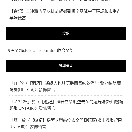
【食記】三沙灣古早味排骨飯搬到哪？基隆中正區調和市場古
早味便當
分類
展開全部
close all separator
收合全部
近期留言
「
J
」於〈
【開箱】 邊緣人也想讓房間氣味乾淨些-紫外線除塵
螨機(DP-3E6)
〉發佈留言
「
a12425
」於〈
【遊記】搭著立榮航空去金門遊玩囉(松山機場
起飛 UNI AIR)
〉發佈留言
「
薛
」於〈
【遊記】搭著立榮航空去金門遊玩囉(松山機場起飛
UNI AIR)
〉發佈留言