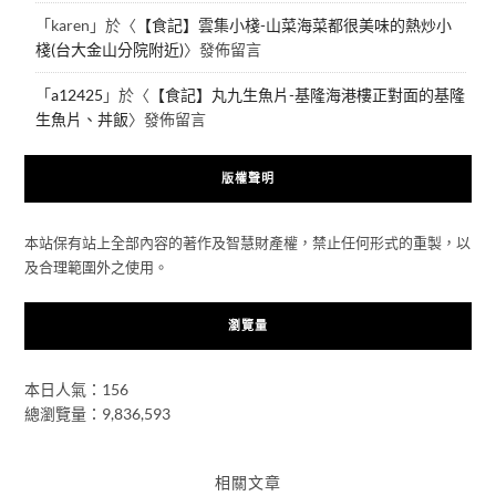
「
karen
」於〈
【食記】雲集小棧-山菜海菜都很美味的熱炒小
棧(台大金山分院附近)
〉發佈留言
「
a12425
」於〈
【食記】丸九生魚片-基隆海港樓正對面的基隆
生魚片、丼飯
〉發佈留言
版權聲明
本站保有站上全部內容的著作及智慧財產權，禁止任何形式的重製，以
及合理範圍外之使用。
瀏覽量
本日人氣：156
總瀏覽量：9,836,593
相關文章