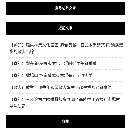
搜尋站內文章
近期文章
【遊記】羅東林業文化園區-適合長輩在日式木造建築 與 池邊漫
步的散步路線
【食記】梨在角落-羅東文化工場附近早午餐推薦
【食記】林場肉羹-宜蘭羅東林場旁老字號肉羹
【政大已歇業】那些年跟著政大學生一起畢業的老餐廳們
【食記】三沙灣古早味排骨飯搬到哪？基隆中正區調和市場古
早味便當
分類