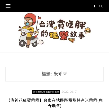
Skip
to
content
標籤:
米乖乖
2022-06-21
網拍食物/零嘴類吃吃喝喝
【洛神花紅藜乖乖】台東在地酸酸甜甜特產米乖乖(鹿
野農會)