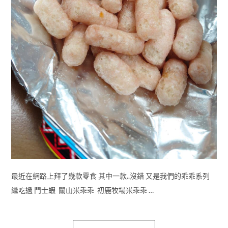
最近在網路上拜了幾款零食 其中一款..沒錯 又是我們的乖乖系列
繼吃過 鬥士蝦 關山米乖乖 初鹿牧場米乖乖 …