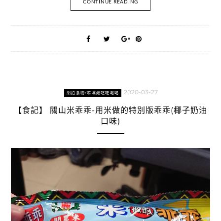
CONTINUE READING
2020-03-27
網拍食物/零嘴類吃吃喝喝
【食記】 關山米乖乖-用米做的特別版乖乖(椰子奶油
口味)