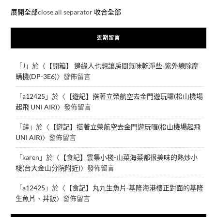
展開全部
close all separator
收合全部
近期留言
「
J
」於〈
【開箱】 邊緣人也想讓房間氣味乾淨些-紫外線除塵
螨機(DP-3E6)
〉發佈留言
「
a12425
」於〈
【遊記】搭著立榮航空去金門遊玩囉(松山機場
起飛 UNI AIR)
〉發佈留言
「
薛
」於〈
【遊記】搭著立榮航空去金門遊玩囉(松山機場起飛
UNI AIR)
〉發佈留言
「
karen
」於〈
【食記】雲集小棧-山菜海菜都很美味的熱炒小
棧(台大金山分院附近)
〉發佈留言
「
a12425
」於〈
【食記】丸九生魚片-基隆海港樓正對面的基隆
生魚片、丼飯
〉發佈留言