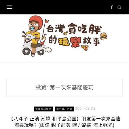
Skip
to
content
標籤:
第一次來基隆遊玩
2024-03-08
餐廳資料整理
雜七雜八討論
【八斗子 正濱 潮境 和平島公園】朋友第一次來基隆
海邊玩嗎? (雨備 親子網美 體力路線 海上觀光)