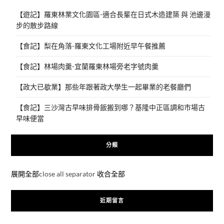
【遊記】羅東林業文化園區-適合長輩在日式木造建築 與 池邊漫
步的散步路線
【食記】梨在角落-羅東文化工場附近早午餐推薦
【食記】林場肉羹-宜蘭羅東林場旁老字號肉羹
【政大已歇業】那些年跟著政大學生一起畢業的老餐廳們
【食記】三沙灣古早味排骨飯搬到哪？基隆中正區調和市場古
早味便當
分類
展開全部
close all separator
收合全部
近期留言