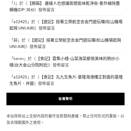
「
J
」於〈
【開箱】 邊緣人也想讓房間氣味乾淨些-紫外線除塵
螨機(DP-3E6)
〉發佈留言
「
a12425
」於〈
【遊記】搭著立榮航空去金門遊玩囉(松山機場
起飛 UNI AIR)
〉發佈留言
「
薛
」於〈
【遊記】搭著立榮航空去金門遊玩囉(松山機場起飛
UNI AIR)
〉發佈留言
「
karen
」於〈
【食記】雲集小棧-山菜海菜都很美味的熱炒小
棧(台大金山分院附近)
〉發佈留言
「
a12425
」於〈
【食記】丸九生魚片-基隆海港樓正對面的基隆
生魚片、丼飯
〉發佈留言
版權聲明
本站保有站上全部內容的著作及智慧財產權，禁止任何形式的重製，以
及合理範圍外之使用。