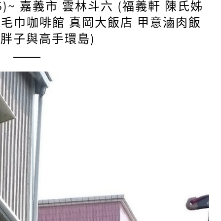
25)~ 嘉義市 雲林斗六 (福義軒 陳氏姊
糕毛巾咖啡館 真岡大飯店 甲意滷肉飯
 胖子與高手環島)