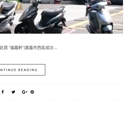
託買 “福義軒“(嘉義市西區成功 …
NTINUE READING