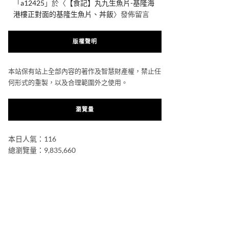
「
a12425
」於〈
【食記】丸九生魚片-基隆海
港樓正對面的基隆生魚片、丼飯
〉發佈留言
版權聲明
本站保有站上全部內容的著作及智慧財產權，禁止任
何形式的重製，以及合理範圍外之使用。
瀏覽量
本日人氣：116
總瀏覽量：9,835,660