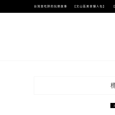
Skip
台灣貪吃胖的玩樂故事
【文山區美食懶人包】
to
content