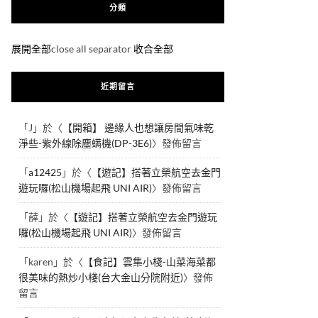
分類
展開全部
close all separator
收合全部
近期留言
「
J
」於〈
【開箱】 邊緣人也想讓房間氣味乾
淨些-紫外線除塵螨機(DP-3E6)
〉發佈留言
「
a12425
」於〈
【遊記】搭著立榮航空去金門
遊玩囉(松山機場起飛 UNI AIR)
〉發佈留言
「
薛
」於〈
【遊記】搭著立榮航空去金門遊玩
囉(松山機場起飛 UNI AIR)
〉發佈留言
「
karen
」於〈
【食記】雲集小棧-山菜海菜都
很美味的熱炒小棧(台大金山分院附近)
〉發佈
留言