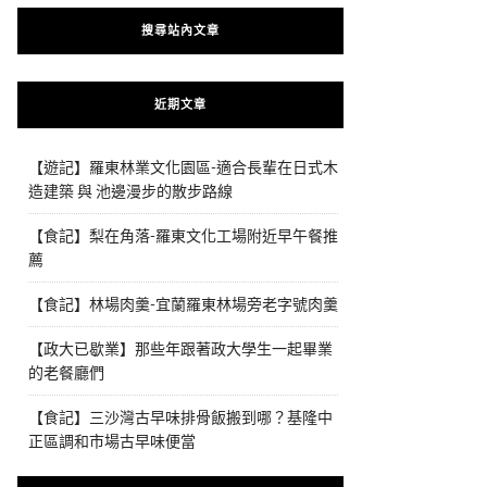
搜尋站內文章
近期文章
【遊記】羅東林業文化園區-適合長輩在日式木
造建築 與 池邊漫步的散步路線
【食記】梨在角落-羅東文化工場附近早午餐推
薦
【食記】林場肉羹-宜蘭羅東林場旁老字號肉羹
【政大已歇業】那些年跟著政大學生一起畢業
的老餐廳們
【食記】三沙灣古早味排骨飯搬到哪？基隆中
正區調和市場古早味便當