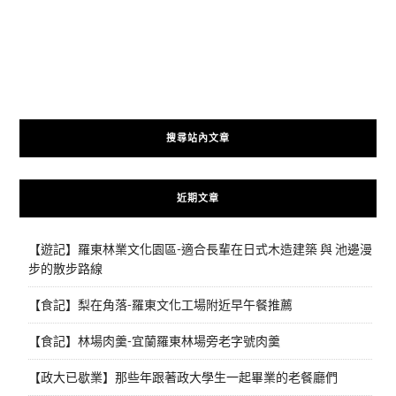
搜尋站內文章
近期文章
【遊記】羅東林業文化園區-適合長輩在日式木造建築 與 池邊漫
步的散步路線
【食記】梨在角落-羅東文化工場附近早午餐推薦
【食記】林場肉羹-宜蘭羅東林場旁老字號肉羹
【政大已歇業】那些年跟著政大學生一起畢業的老餐廳們