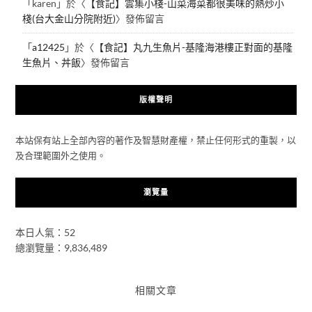
「
karen
」於〈
【食記】雲集小棧-山菜海菜都很美味的熱炒小
棧(台大金山分院附近)
〉發佈留言
「
a12425
」於〈
【食記】丸九生魚片-基隆海港樓正對面的基隆
生魚片、丼飯
〉發佈留言
版權聲明
本站保有站上全部內容的著作及智慧財產權，禁止任何形式的重製，以
及合理範圍外之使用。
瀏覽量
本日人氣：52
總瀏覽量：9,836,489
相關文章