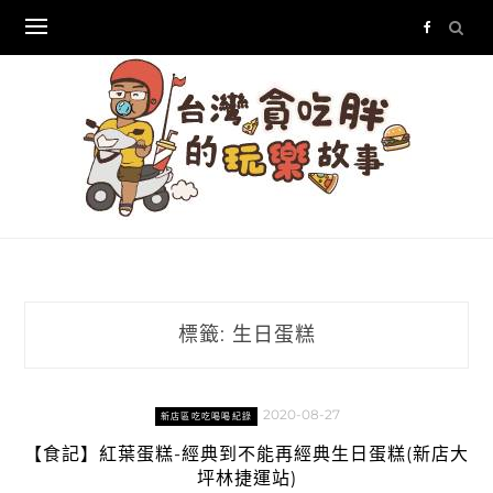
Skip
to
content
標籤:
生日蛋糕
2020-08-27
新店區吃吃喝喝紀錄
【食記】紅葉蛋糕-經典到不能再經典生日蛋糕(新店大
坪林捷運站)