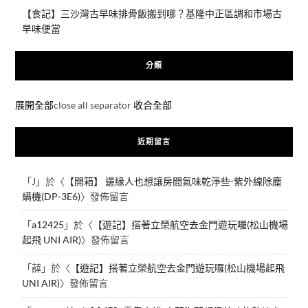
【食記】三沙灣古早味排骨飯搬到哪？基隆中正區調和市場古
早味便當
分類
展開全部
close all separator
收合全部
近期留言
「
J
」於〈
【開箱】 邊緣人也想讓房間氣味乾淨些-紫外線除塵
螨機(DP-3E6)
〉發佈留言
「
a12425
」於〈
【遊記】搭著立榮航空去金門遊玩囉(松山機場
起飛 UNI AIR)
〉發佈留言
「
薛
」於〈
【遊記】搭著立榮航空去金門遊玩囉(松山機場起飛
UNI AIR)
〉發佈留言