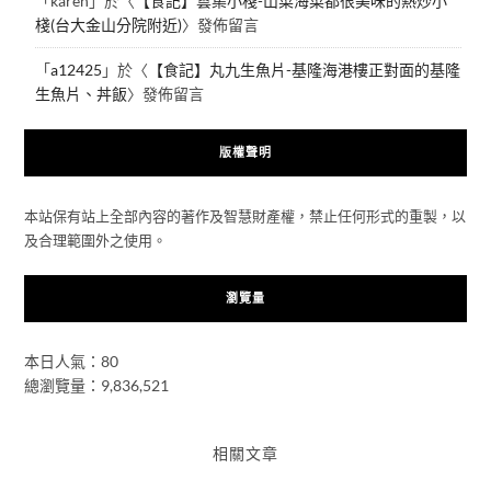
「
karen
」於〈
【食記】雲集小棧-山菜海菜都很美味的熱炒小
棧(台大金山分院附近)
〉發佈留言
「
a12425
」於〈
【食記】丸九生魚片-基隆海港樓正對面的基隆
生魚片、丼飯
〉發佈留言
版權聲明
本站保有站上全部內容的著作及智慧財產權，禁止任何形式的重製，以
及合理範圍外之使用。
瀏覽量
本日人氣：80
總瀏覽量：9,836,521
相關文章