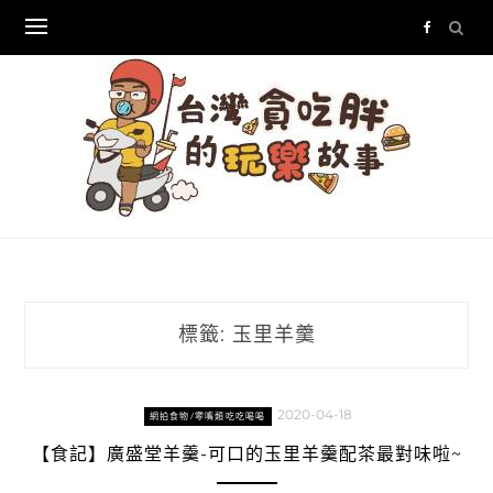
Skip
to
content
標籤:
玉里羊羹
2020-04-18
網拍食物/零嘴類吃吃喝喝
【食記】廣盛堂羊羹-可口的玉里羊羹配茶最對味啦~