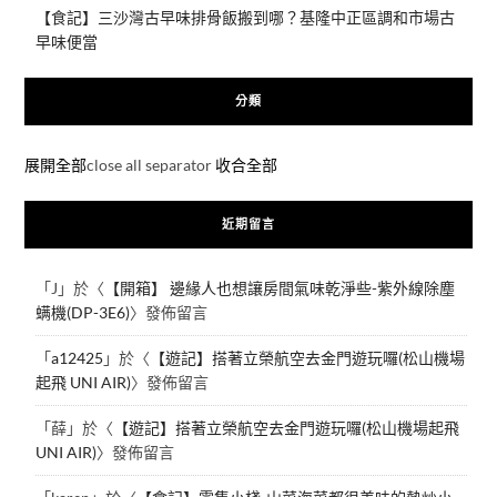
【食記】三沙灣古早味排骨飯搬到哪？基隆中正區調和市場古
早味便當
分類
展開全部
close all separator
收合全部
近期留言
「
J
」於〈
【開箱】 邊緣人也想讓房間氣味乾淨些-紫外線除塵
螨機(DP-3E6)
〉發佈留言
「
a12425
」於〈
【遊記】搭著立榮航空去金門遊玩囉(松山機場
起飛 UNI AIR)
〉發佈留言
「
薛
」於〈
【遊記】搭著立榮航空去金門遊玩囉(松山機場起飛
UNI AIR)
〉發佈留言