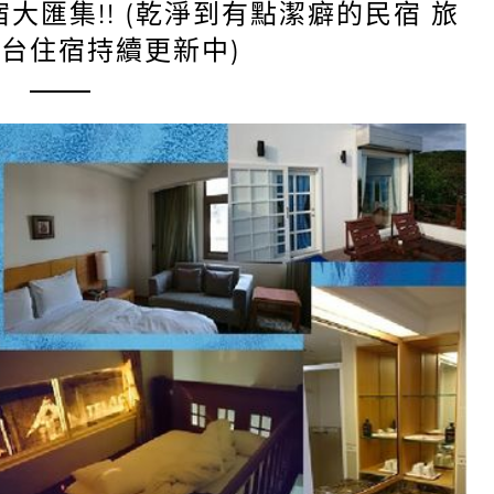
大匯集!! (乾淨到有點潔癖的民宿 旅
全台住宿持續更新中)