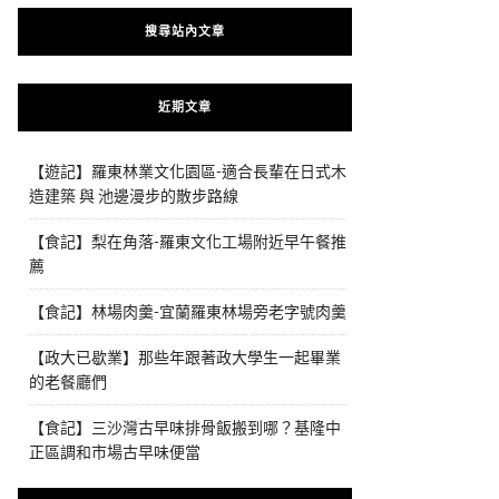
搜尋站內文章
近期文章
【遊記】羅東林業文化園區-適合長輩在日式木
造建築 與 池邊漫步的散步路線
【食記】梨在角落-羅東文化工場附近早午餐推
薦
【食記】林場肉羹-宜蘭羅東林場旁老字號肉羹
【政大已歇業】那些年跟著政大學生一起畢業
的老餐廳們
【食記】三沙灣古早味排骨飯搬到哪？基隆中
正區調和市場古早味便當