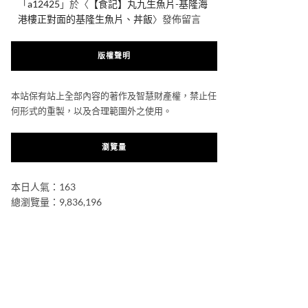
「
a12425
」於〈
【食記】丸九生魚片-基隆海
港樓正對面的基隆生魚片、丼飯
〉發佈留言
版權聲明
本站保有站上全部內容的著作及智慧財產權，禁止任
何形式的重製，以及合理範圍外之使用。
瀏覽量
本日人氣：163
總瀏覽量：9,836,196