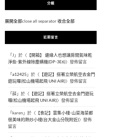
分類
展開全部
close all separator
收合全部
近期留言
「
J
」於〈
【開箱】 邊緣人也想讓房間氣味乾
淨些-紫外線除塵螨機(DP-3E6)
〉發佈留言
「
a12425
」於〈
【遊記】搭著立榮航空去金門
遊玩囉(松山機場起飛 UNI AIR)
〉發佈留言
「
薛
」於〈
【遊記】搭著立榮航空去金門遊玩
囉(松山機場起飛 UNI AIR)
〉發佈留言
「
karen
」於〈
【食記】雲集小棧-山菜海菜都
很美味的熱炒小棧(台大金山分院附近)
〉發佈
留言