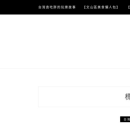
Skip
台灣貪吃胖的玩樂故事
【文山區美食懶人包】
to
content
台