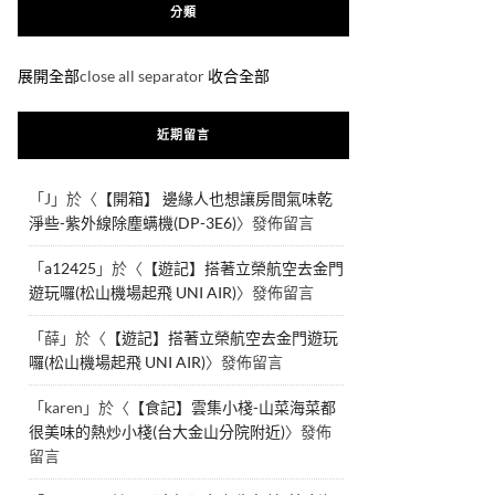
分類
展開全部
close all separator
收合全部
近期留言
「
J
」於〈
【開箱】 邊緣人也想讓房間氣味乾
淨些-紫外線除塵螨機(DP-3E6)
〉發佈留言
「
a12425
」於〈
【遊記】搭著立榮航空去金門
遊玩囉(松山機場起飛 UNI AIR)
〉發佈留言
「
薛
」於〈
【遊記】搭著立榮航空去金門遊玩
囉(松山機場起飛 UNI AIR)
〉發佈留言
「
karen
」於〈
【食記】雲集小棧-山菜海菜都
很美味的熱炒小棧(台大金山分院附近)
〉發佈
留言