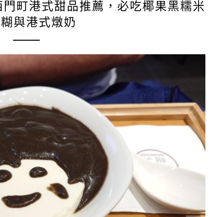
西門町港式甜品推薦，必吃椰果黑糯米
麻糊與港式燉奶