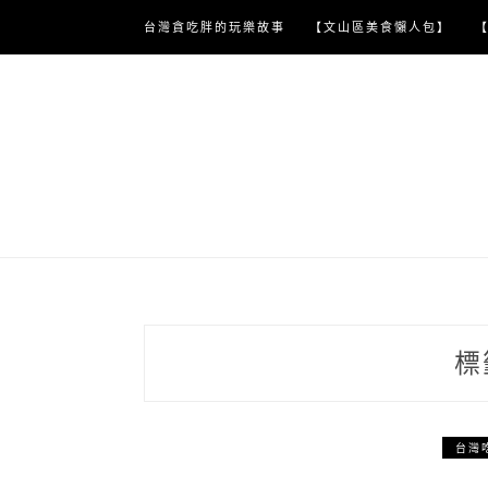
Skip
台灣貪吃胖的玩樂故事
【文山區美食懶人包】
to
content
標
台灣