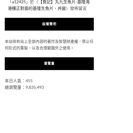
「
a12425
」於〈
【食記】丸九生魚片-基隆海
港樓正對面的基隆生魚片、丼飯
〉發佈留言
版權聲明
本站保有站上全部內容的著作及智慧財產權，禁止任
何形式的重製，以及合理範圍外之使用。
瀏覽量
本日人氣：455
總瀏覽量：9,835,493