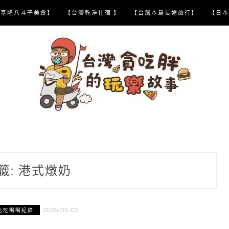
【基隆八斗子美食】
【台灣乾淨住宿 】
【台灣本島長途旅行】
【日本
籤:
港式燉奶
2026-05-02
吃吃喝喝紀錄