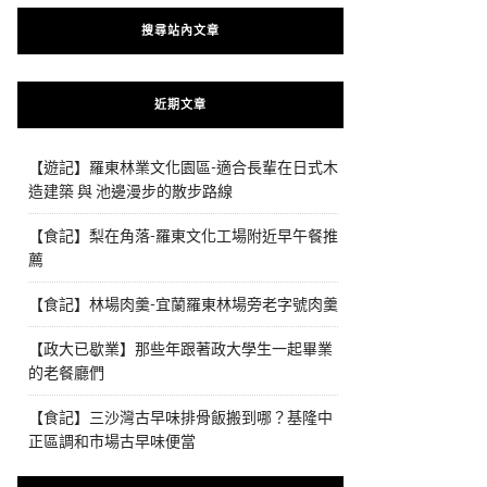
搜尋站內文章
近期文章
【遊記】羅東林業文化園區-適合長輩在日式木
造建築 與 池邊漫步的散步路線
【食記】梨在角落-羅東文化工場附近早午餐推
薦
【食記】林場肉羹-宜蘭羅東林場旁老字號肉羹
【政大已歇業】那些年跟著政大學生一起畢業
的老餐廳們
【食記】三沙灣古早味排骨飯搬到哪？基隆中
正區調和市場古早味便當