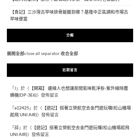
【食記】三沙灣古早味排骨飯搬到哪？基隆中正區調和市場古
早味便當
分類
展開全部
close all separator
收合全部
近期留言
「
J
」於〈
【開箱】 邊緣人也想讓房間氣味乾淨些-紫外線除塵
螨機(DP-3E6)
〉發佈留言
「
a12425
」於〈
【遊記】搭著立榮航空去金門遊玩囉(松山機場
起飛 UNI AIR)
〉發佈留言
「
薛
」於〈
【遊記】搭著立榮航空去金門遊玩囉(松山機場起飛
UNI AIR)
〉發佈留言