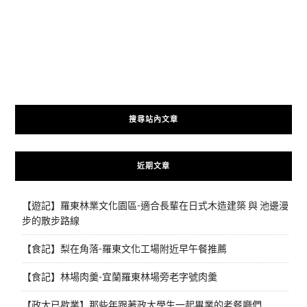
搜尋站內文章
近期文章
【遊記】羅東林業文化園區-適合長輩在日式木造建築 與 池邊漫
步的散步路線
【食記】梨在角落-羅東文化工場附近早午餐推薦
【食記】林場肉羹-宜蘭羅東林場旁老字號肉羹
【政大已歇業】那些年跟著政大學生一起畢業的老餐廳們