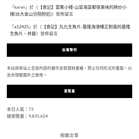
「
karen
」於〈
【食記】雲集小棧-山菜海菜都很美味的熱炒小
棧(台大金山分院附近)
〉發佈留言
「
a12425
」於〈
【食記】丸九生魚片-基隆海港樓正對面的基隆
生魚片、丼飯
〉發佈留言
版權聲明
本站保有站上全部內容的著作及智慧財產權，禁止任何形式的重製，以
及合理範圍外之使用。
瀏覽量
本日人氣：73
總瀏覽量：9,835,624
相關文章