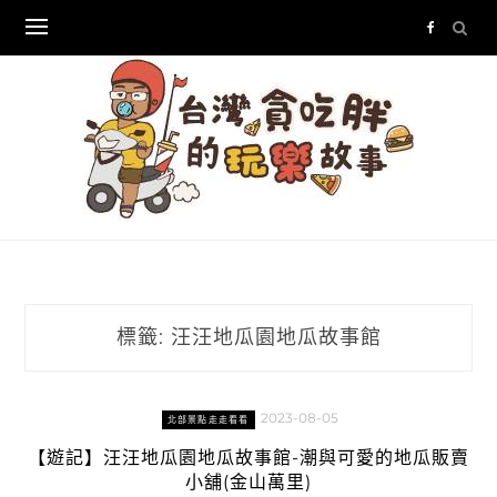
Skip
to
content
標籤:
汪汪地瓜園地瓜故事館
2023-08-05
北部景點走走看看
【遊記】汪汪地瓜園地瓜故事館-潮與可愛的地瓜販賣
小舖(金山萬里)