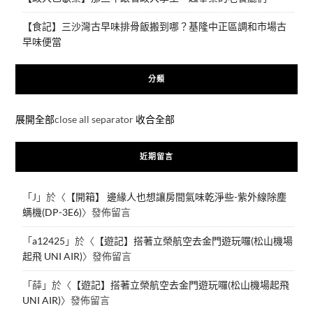
【食記】三沙灣古早味排骨飯搬到哪？基隆中正區調和市場古
早味便當
分類
展開全部
close all separator
收合全部
近期留言
「
J
」於〈
【開箱】 邊緣人也想讓房間氣味乾淨些-紫外線除塵
螨機(DP-3E6)
〉發佈留言
「
a12425
」於〈
【遊記】搭著立榮航空去金門遊玩囉(松山機場
起飛 UNI AIR)
〉發佈留言
「
薛
」於〈
【遊記】搭著立榮航空去金門遊玩囉(松山機場起飛
UNI AIR)
〉發佈留言