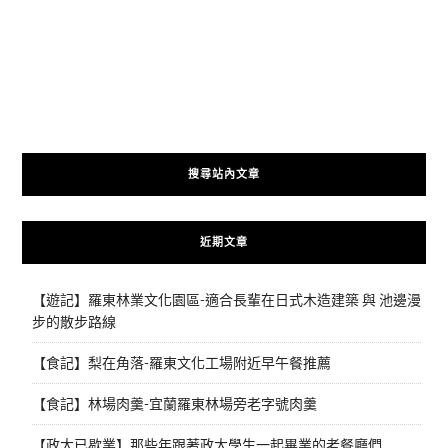
搜尋站內文章
近期文章
【遊記】羅東林業文化園區-適合長輩在日式木造建築 與 池邊漫
步的散步路線
【食記】梨在角落-羅東文化工場附近早午餐推薦
【食記】林場肉羹-宜蘭羅東林場旁老字號肉羹
【政大已歇業】那些年跟著政大學生一起畢業的老餐廳們