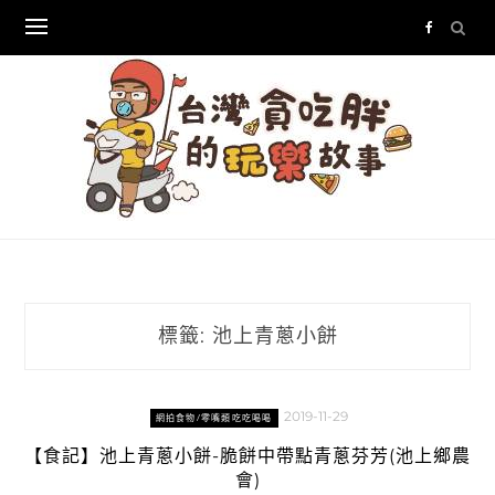
Skip
to
content
標籤:
池上青蔥小餅
2019-11-29
網拍食物/零嘴類吃吃喝喝
【食記】池上青蔥小餅-脆餅中帶點青蔥芬芳(池上鄉農
會)