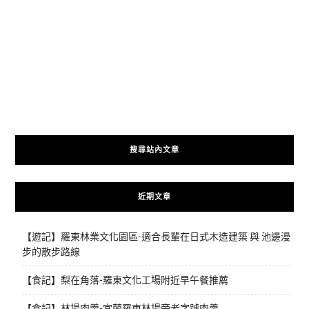
搜尋站內文章
近期文章
【遊記】羅東林業文化園區-適合長輩在日式木造建築 與 池邊漫
步的散步路線
【食記】梨在角落-羅東文化工場附近早午餐推薦
【食記】林場肉羹-宜蘭羅東林場旁老字號肉羹