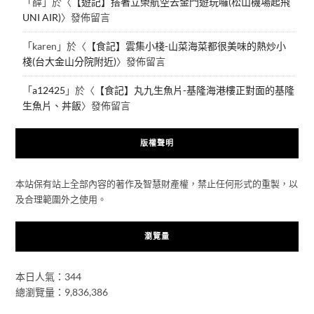
「
薛
」於〈
【遊記】搭著立榮航空去金門遊玩囉(松山機場起飛
UNI AIR)
〉發佈留言
「
karen
」於〈
【食記】雲集小棧-山菜海菜都很美味的熱炒小
棧(台大金山分院附近)
〉發佈留言
「
a12425
」於〈
【食記】丸九生魚片-基隆海港樓正對面的基隆
生魚片、丼飯
〉發佈留言
版權聲明
本站保有站上全部內容的著作及智慧財產權，禁止任何形式的重製，以
及合理範圍外之使用。
瀏覽量
本日人氣：344
總瀏覽量：9,836,386