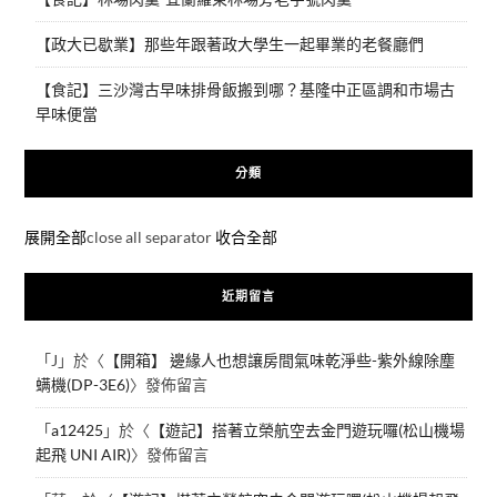
【政大已歇業】那些年跟著政大學生一起畢業的老餐廳們
【食記】三沙灣古早味排骨飯搬到哪？基隆中正區調和市場古
早味便當
分類
展開全部
close all separator
收合全部
近期留言
「
J
」於〈
【開箱】 邊緣人也想讓房間氣味乾淨些-紫外線除塵
螨機(DP-3E6)
〉發佈留言
「
a12425
」於〈
【遊記】搭著立榮航空去金門遊玩囉(松山機場
起飛 UNI AIR)
〉發佈留言