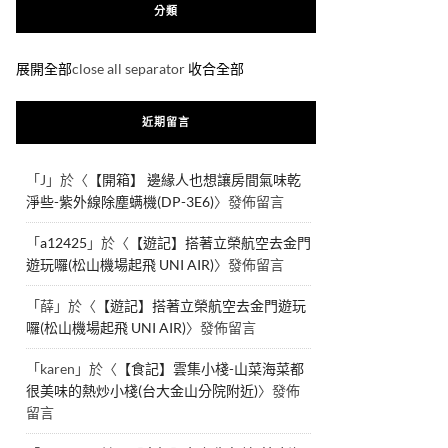
分類
展開全部
close all separator
收合全部
近期留言
「
J
」於〈
【開箱】 邊緣人也想讓房間氣味乾
淨些-紫外線除塵螨機(DP-3E6)
〉發佈留言
「
a12425
」於〈
【遊記】搭著立榮航空去金門
遊玩囉(松山機場起飛 UNI AIR)
〉發佈留言
「
薛
」於〈
【遊記】搭著立榮航空去金門遊玩
囉(松山機場起飛 UNI AIR)
〉發佈留言
「
karen
」於〈
【食記】雲集小棧-山菜海菜都
很美味的熱炒小棧(台大金山分院附近)
〉發佈
留言