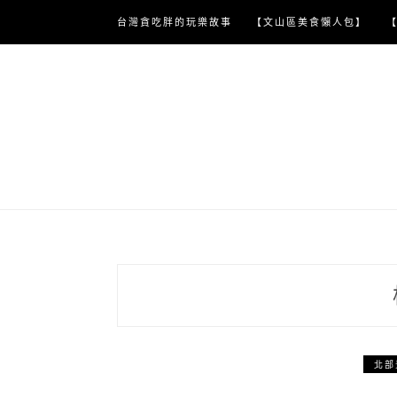
Skip
台灣貪吃胖的玩樂故事
【文山區美食懶人包】
to
content
北部