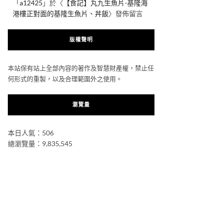
「
a12425
」於〈
【食記】丸九生魚片-基隆海
港樓正對面的基隆生魚片、丼飯
〉發佈留言
版權聲明
本站保有站上全部內容的著作及智慧財產權，禁止任
何形式的重製，以及合理範圍外之使用。
瀏覽量
本日人氣：506
總瀏覽量：9,835,545