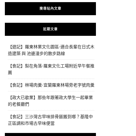
搜尋站內文章
近期文章
【遊記】羅東林業文化園區-適合長輩在日式木
造建築 與 池邊漫步的散步路線
【食記】梨在角落-羅東文化工場附近早午餐推
薦
【食記】林場肉羹-宜蘭羅東林場旁老字號肉羹
【政大已歇業】那些年跟著政大學生一起畢業
的老餐廳們
【食記】三沙灣古早味排骨飯搬到哪？基隆中
正區調和市場古早味便當