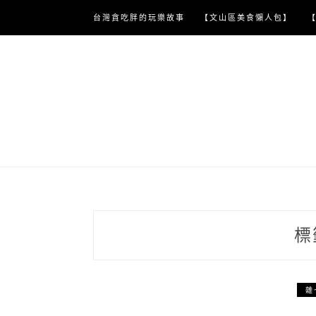
Skip
台灣貪吃胖的玩樂故事
【文山區美食懶人包】
to
content
標
雜