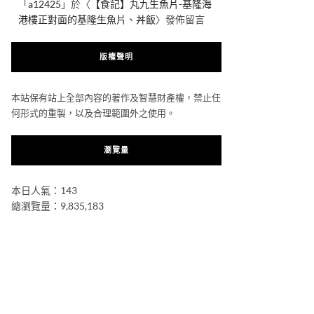
「
a12425
」於〈
【食記】丸九生魚片-基隆海
港樓正對面的基隆生魚片、丼飯
〉發佈留言
版權聲明
本站保有站上全部內容的著作及智慧財產權，禁止任
何形式的重製，以及合理範圍外之使用。
瀏覽量
本日人氣：143
總瀏覽量：9,835,183