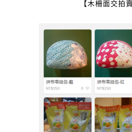
【木柵面交拍賣