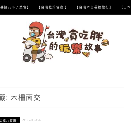
【基隆八斗子美食】
【台灣乾淨住宿 】
【台灣本島長途旅行】
【日本
籤:
木柵面交
2016-10-04
七雜八討論