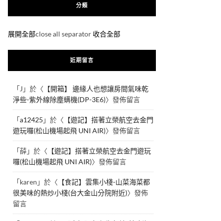
分類
展開全部
close all separator
收合全部
近期留言
「
J
」於〈
【開箱】 邊緣人也想讓房間氣味乾
淨些-紫外線除塵螨機(DP-3E6)
〉發佈留言
「
a12425
」於〈
【遊記】搭著立榮航空去金門
遊玩囉(松山機場起飛 UNI AIR)
〉發佈留言
「
薛
」於〈
【遊記】搭著立榮航空去金門遊玩
囉(松山機場起飛 UNI AIR)
〉發佈留言
「
karen
」於〈
【食記】雲集小棧-山菜海菜都
很美味的熱炒小棧(台大金山分院附近)
〉發佈
留言