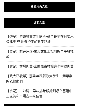
搜尋站內文章
近期文章
【遊記】羅東林業文化園區-適合長輩在日式木
造建築 與 池邊漫步的散步路線
【食記】梨在角落-羅東文化工場附近早午餐推
薦
【食記】林場肉羹-宜蘭羅東林場旁老字號肉羹
【政大已歇業】那些年跟著政大學生一起畢業
的老餐廳們
【食記】三沙灣古早味排骨飯搬到哪？基隆中
正區調和市場古早味便當