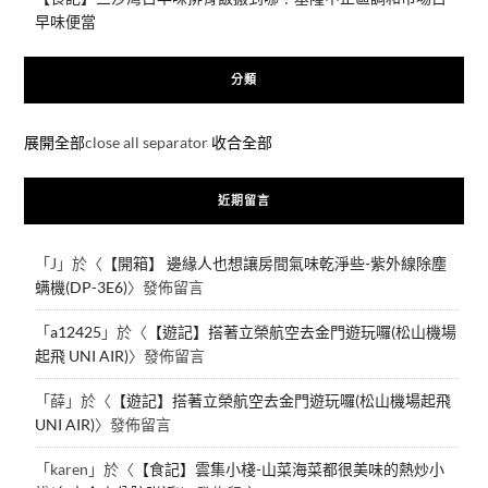
早味便當
分類
展開全部
close all separator
收合全部
近期留言
「
J
」於〈
【開箱】 邊緣人也想讓房間氣味乾淨些-紫外線除塵
螨機(DP-3E6)
〉發佈留言
「
a12425
」於〈
【遊記】搭著立榮航空去金門遊玩囉(松山機場
起飛 UNI AIR)
〉發佈留言
「
薛
」於〈
【遊記】搭著立榮航空去金門遊玩囉(松山機場起飛
UNI AIR)
〉發佈留言
「
karen
」於〈
【食記】雲集小棧-山菜海菜都很美味的熱炒小