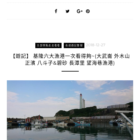
2018-12-27
北部景點走走看看
長途遊記整理
【遊記】 基隆六大漁港一次看得夠~(大武崙 外木山
正濱 八斗子&碧砂 長潭里 望海巷漁港)