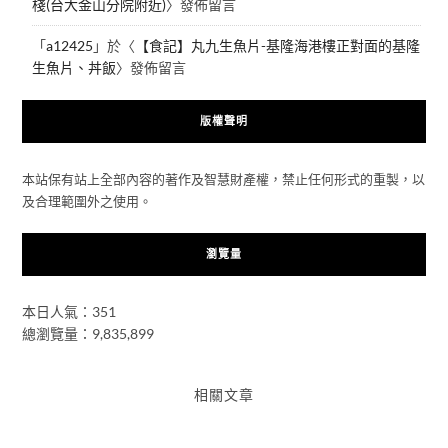
棧(台大金山分院附近)
〉發佈留言
「
a12425
」於〈
【食記】丸九生魚片-基隆海港樓正對面的基隆
生魚片、丼飯
〉發佈留言
版權聲明
本站保有站上全部內容的著作及智慧財產權，禁止任何形式的重製，以
及合理範圍外之使用。
瀏覽量
本日人氣：351
總瀏覽量：9,835,899
相關文章