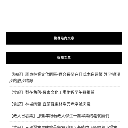
搜尋站內文章
近期文章
【遊記】羅東林業文化園區-適合長輩在日式木造建築 與 池邊漫
步的散步路線
【食記】梨在角落-羅東文化工場附近早午餐推薦
【食記】林場肉羹-宜蘭羅東林場旁老字號肉羹
【政大已歇業】那些年跟著政大學生一起畢業的老餐廳們
【食記】三沙灣古早味排骨飯搬到哪？基隆中正區調和市場古