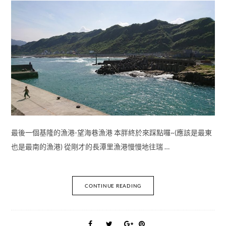
最後一個基隆的漁港-望海巷漁港 本胖終於來踩點囉~(應該是最東
也是最南的漁港) 從剛才的長潭里漁港慢慢地往瑞 …
CONTINUE READING