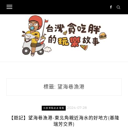
Skip
to
content
標籤:
望海巷漁港
2024-07-28
北部景點走走看看
【遊記】望海巷漁港-東北角親近海水的好地方(基隆
瑞芳交界)