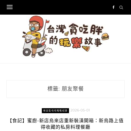
Skip
to
content
標籤:
朋友聚餐
2026-05-01
新店區吃吃喝喝紀錄
【食記】蜜廚-新店烏來店重新裝潢開箱：新烏路上值
得收藏的私房料理餐廳