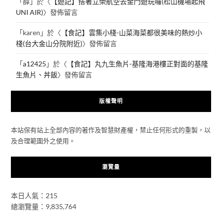
「
薛
」於〈
【遊記】搭著立榮航空去金門遊玩囉(松山機場起飛
UNI AIR)
〉發佈留言
「
karen
」於〈
【食記】雲集小棧-山菜海菜都很美味的熱炒小
棧(台大金山分院附近)
〉發佈留言
「
a12425
」於〈
【食記】丸九生魚片-基隆海港樓正對面的基隆
生魚片、丼飯
〉發佈留言
版權聲明
本站保有站上全部內容的著作及智慧財產權，禁止任何形式的重製，以
及合理範圍外之使用。
瀏覽量
本日人氣：215
總瀏覽量：9,835,764