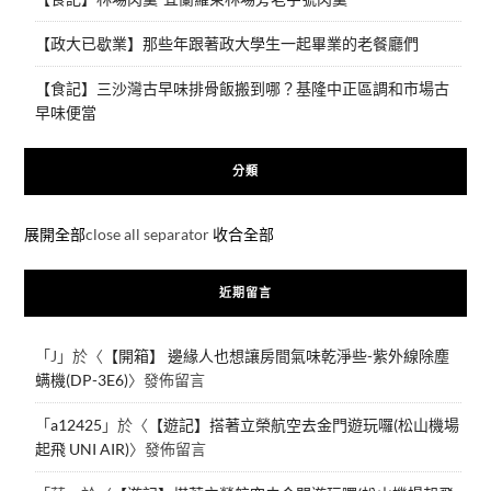
【政大已歇業】那些年跟著政大學生一起畢業的老餐廳們
【食記】三沙灣古早味排骨飯搬到哪？基隆中正區調和市場古
早味便當
分類
展開全部
close all separator
收合全部
近期留言
「
J
」於〈
【開箱】 邊緣人也想讓房間氣味乾淨些-紫外線除塵
螨機(DP-3E6)
〉發佈留言
「
a12425
」於〈
【遊記】搭著立榮航空去金門遊玩囉(松山機場
起飛 UNI AIR)
〉發佈留言