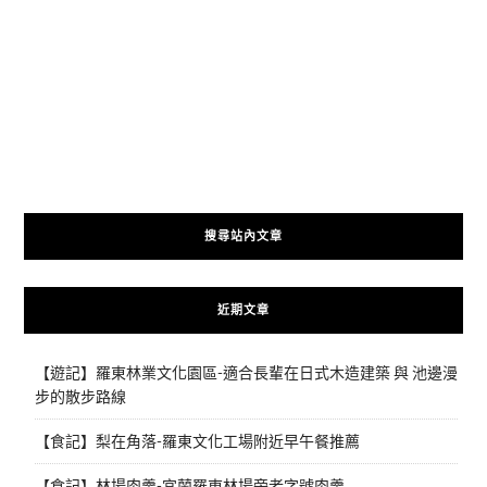
搜尋站內文章
近期文章
【遊記】羅東林業文化園區-適合長輩在日式木造建築 與 池邊漫
步的散步路線
【食記】梨在角落-羅東文化工場附近早午餐推薦
【食記】林場肉羹-宜蘭羅東林場旁老字號肉羹