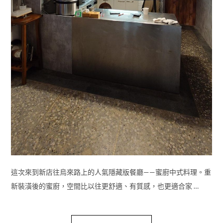
這次來到新店往烏來路上的人氣隱藏版餐廳——蜜廚中式料理。重
新裝潢後的蜜廚，空間比以往更舒適、有質感，也更適合家 …