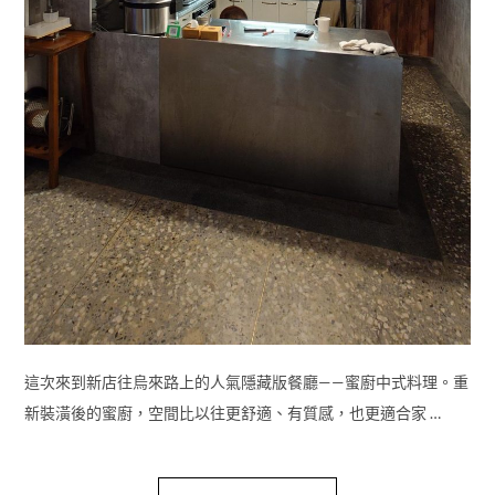
這次來到新店往烏來路上的人氣隱藏版餐廳——蜜廚中式料理。重
新裝潢後的蜜廚，空間比以往更舒適、有質感，也更適合家 …