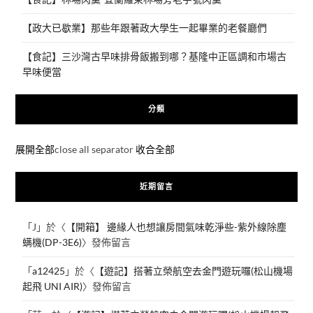
【政大已歇業】那些年跟著政大學生一起畢業的老餐廳們
【食記】三沙灣古早味排骨飯搬到哪？基隆中正區調和市場古
早味便當
分類
展開全部
close all separator
收合全部
近期留言
「
J
」於〈
【開箱】 邊緣人也想讓房間氣味乾淨些-紫外線除塵
螨機(DP-3E6)
〉發佈留言
「
a12425
」於〈
【遊記】搭著立榮航空去金門遊玩囉(松山機場
起飛 UNI AIR)
〉發佈留言