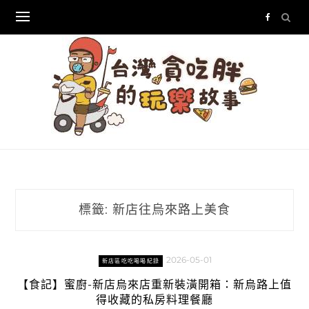
Skip
to
content
標籤:
新店往烏來路上美食
2026-05-01
新店區吃吃喝喝紀錄
【食記】蜜廚-新店烏來店重新裝潢開箱：新烏路上值
得收藏的私房料理餐廳