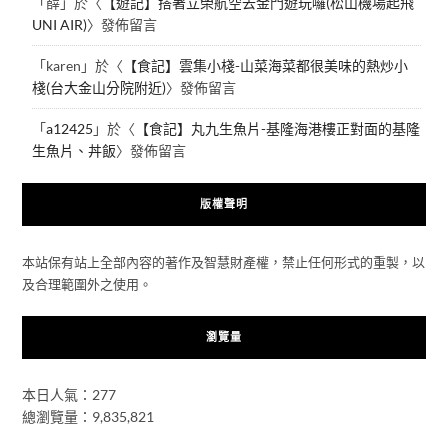
「
薛
」於〈
【遊記】搭著立榮航空去金門遊玩囉(松山機場起飛
UNI AIR)
〉發佈留言
「
karen
」於〈
【食記】雲集小棧-山菜海菜都很美味的熱炒小
棧(台大金山分院附近)
〉發佈留言
「
a12425
」於〈
【食記】丸九生魚片-基隆海港樓正對面的基隆
生魚片、丼飯
〉發佈留言
版權聲明
本站保有站上全部內容的著作及智慧財產權，禁止任何形式的重製，以
及合理範圍外之使用。
瀏覽量
本日人氣：277
總瀏覽量：9,835,821