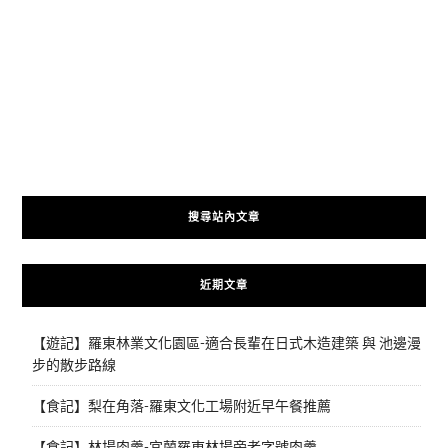
搜尋站內文章
近期文章
【遊記】羅東林業文化園區-適合長輩在日式木造建築 與 池邊漫
步的散步路線
【食記】梨在角落-羅東文化工場附近早午餐推薦
【食記】林場肉羹-宜蘭羅東林場旁老字號肉羹