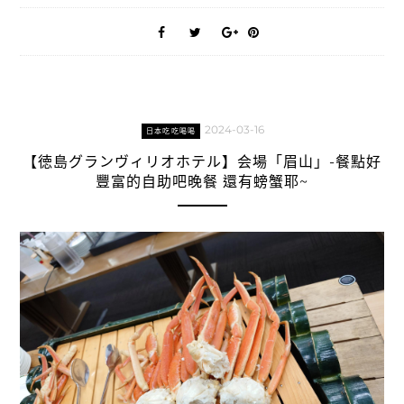
2024-03-16
日本吃吃喝喝
【徳島グランヴィリオホテル】会場「眉山」-餐點好
豐富的自助吧晚餐 還有螃蟹耶~