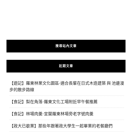
搜尋站內文章
近期文章
【遊記】羅東林業文化園區-適合長輩在日式木造建築 與 池邊漫
步的散步路線
【食記】梨在角落-羅東文化工場附近早午餐推薦
【食記】林場肉羹-宜蘭羅東林場旁老字號肉羹
【政大已歇業】那些年跟著政大學生一起畢業的老餐廳們