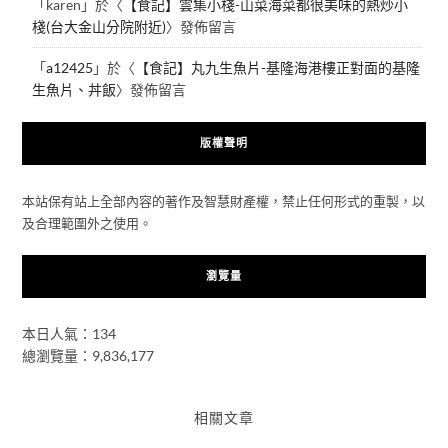
「
karen
」於〈
【食記】雲集小棧-山菜海菜都很美味的熱炒小
棧(台大金山分院附近)
〉發佈留言
「
a12425
」於〈
【食記】丸九生魚片-基隆海港樓正對面的基隆
生魚片、丼飯
〉發佈留言
版權聲明
本站保有站上全部內容的著作及智慧財產權，禁止任何形式的重製，以
及合理範圍外之使用。
瀏覽量
本日人氣：134
總瀏覽量：9,836,177
相關文章