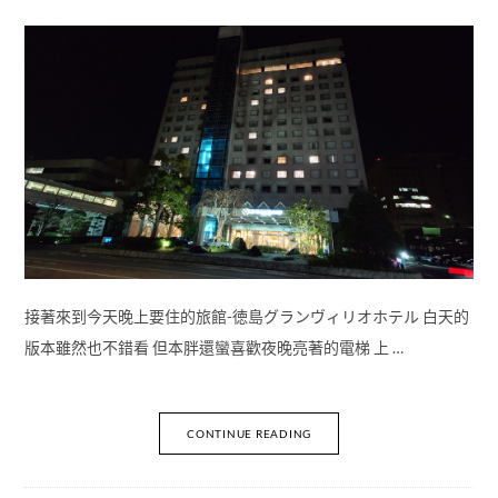
接著來到今天晚上要住的旅館-徳島グランヴィリオホテル 白天的
版本雖然也不錯看 但本胖還蠻喜歡夜晚亮著的電梯 上 …
CONTINUE READING