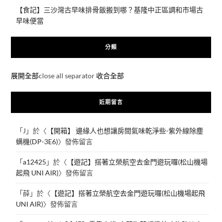
【食記】三沙灣古早味排骨飯搬到哪？基隆中正區調和市場古
早味便當
分類
展開全部
close all separator
收合全部
近期留言
「
J
」於〈
【開箱】 邊緣人也想讓房間氣味乾淨些-紫外線除塵
螨機(DP-3E6)
〉發佈留言
「
a12425
」於〈
【遊記】搭著立榮航空去金門遊玩囉(松山機場
起飛 UNI AIR)
〉發佈留言
「
薛
」於〈
【遊記】搭著立榮航空去金門遊玩囉(松山機場起飛
UNI AIR)
〉發佈留言