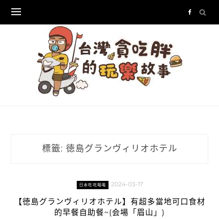
Skip
to
content
標籤:
徳島グランヴィリオホテル
2024-03-17
日本吃吃喝喝
【徳島グランヴィリオホテル】有超多當地可口食材
的早餐自助餐~(会場「眉山」)