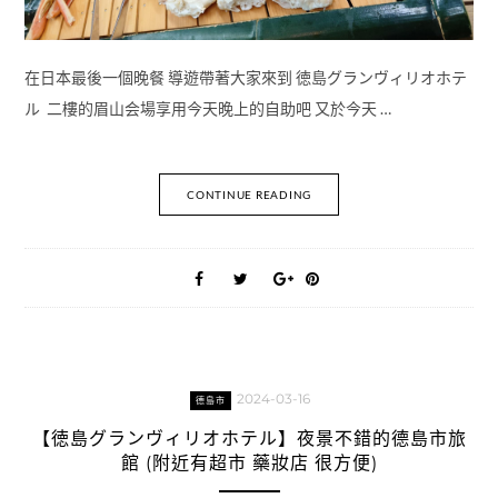
在日本最後一個晚餐 導遊帶著大家來到 徳島グランヴィリオホテ
ル 二樓的眉山会場享用今天晚上的自助吧 又於今天 …
CONTINUE READING
2024-03-16
德島市
【徳島グランヴィリオホテル】夜景不錯的德島市旅
館 (附近有超市 藥妝店 很方便)