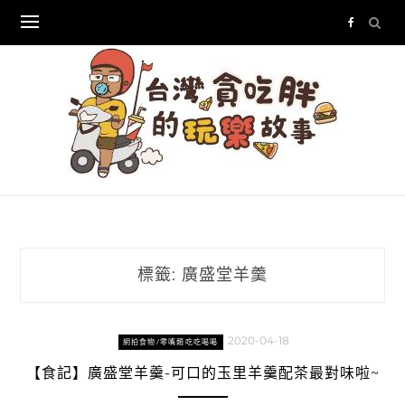
Skip
to
content
標籤:
廣盛堂羊羹
2020-04-18
網拍食物/零嘴類吃吃喝喝
【食記】廣盛堂羊羹-可口的玉里羊羹配茶最對味啦~