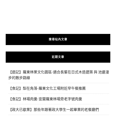
搜尋站內文章
近期文章
【遊記】羅東林業文化園區-適合長輩在日式木造建築 與 池邊漫
步的散步路線
【食記】梨在角落-羅東文化工場附近早午餐推薦
【食記】林場肉羹-宜蘭羅東林場旁老字號肉羹
【政大已歇業】那些年跟著政大學生一起畢業的老餐廳們