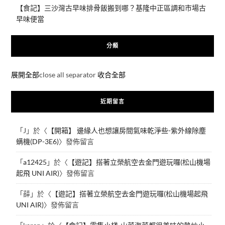
【食記】三沙灣古早味排骨飯搬到哪？基隆中正區調和市場古
早味便當
分類
展開全部
close all separator
收合全部
近期留言
「
J
」於〈
【開箱】 邊緣人也想讓房間氣味乾淨些-紫外線除塵
螨機(DP-3E6)
〉發佈留言
「
a12425
」於〈
【遊記】搭著立榮航空去金門遊玩囉(松山機場
起飛 UNI AIR)
〉發佈留言
「
薛
」於〈
【遊記】搭著立榮航空去金門遊玩囉(松山機場起飛
UNI AIR)
〉發佈留言