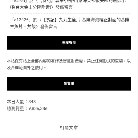
「
karen
」於〈
【食記】雲集小棧-山菜海菜都很美味的熱炒小
棧(台大金山分院附近)
〉發佈留言
「
a12425
」於〈
【食記】丸九生魚片-基隆海港樓正對面的基隆
生魚片、丼飯
〉發佈留言
版權聲明
本站保有站上全部內容的著作及智慧財產權，禁止任何形式的重製，以
及合理範圍外之使用。
瀏覽量
本日人氣：343
總瀏覽量：9,836,386
相關文章