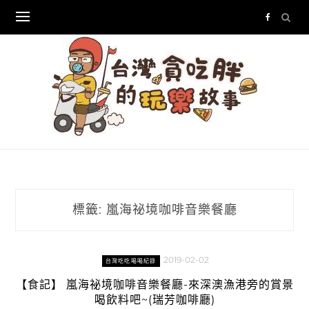
Skip
to
content
標籤:
嵐海祕境咖啡音樂餐廳
2019-02-02
台灣吃吃喝喝紀錄
【食記】 嵐海祕境咖啡音樂餐廳-來深澳漁港旁的賞景
喝飲料吧~(瑞芳咖啡廳)