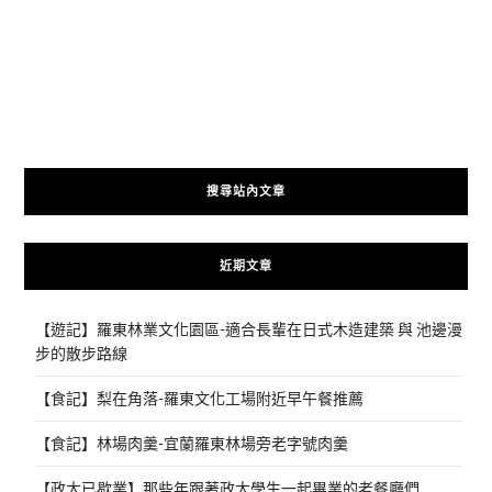
搜尋站內文章
近期文章
【遊記】羅東林業文化園區-適合長輩在日式木造建築 與 池邊漫
步的散步路線
【食記】梨在角落-羅東文化工場附近早午餐推薦
【食記】林場肉羹-宜蘭羅東林場旁老字號肉羹
【政大已歇業】那些年跟著政大學生一起畢業的老餐廳們