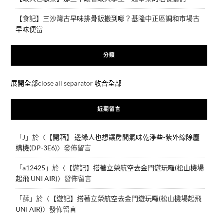
【食記】三沙灣古早味排骨飯搬到哪？基隆中正區調和市場古
早味便當
分類
展開全部
close all separator
收合全部
近期留言
「
J
」於〈
【開箱】 邊緣人也想讓房間氣味乾淨些-紫外線除塵
螨機(DP-3E6)
〉發佈留言
「
a12425
」於〈
【遊記】搭著立榮航空去金門遊玩囉(松山機場
起飛 UNI AIR)
〉發佈留言
「
薛
」於〈
【遊記】搭著立榮航空去金門遊玩囉(松山機場起飛
UNI AIR)
〉發佈留言