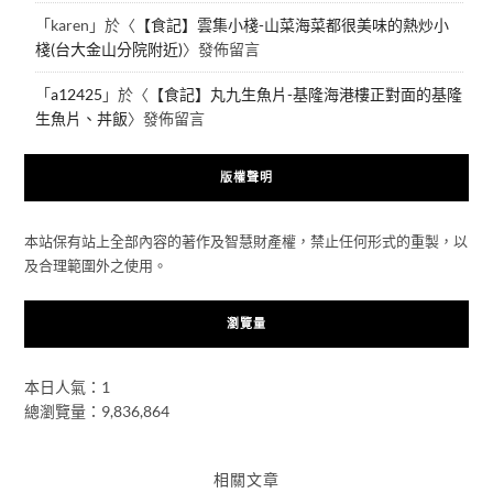
「
karen
」於〈
【食記】雲集小棧-山菜海菜都很美味的熱炒小
棧(台大金山分院附近)
〉發佈留言
「
a12425
」於〈
【食記】丸九生魚片-基隆海港樓正對面的基隆
生魚片、丼飯
〉發佈留言
版權聲明
本站保有站上全部內容的著作及智慧財產權，禁止任何形式的重製，以
及合理範圍外之使用。
瀏覽量
本日人氣：1
總瀏覽量：9,836,864
相關文章